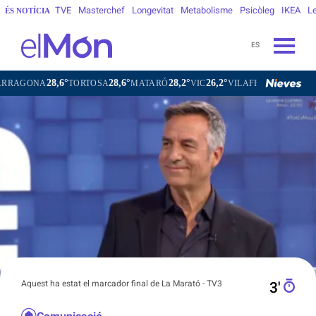
TVE
Masterchef
Longevitat
Metabolisme
Psicòleg
IKEA
Le
ÉS NOTÍCIA
ES
8,6°
28,6°
28,2°
26,2°
25,6°
TORTOSA
MATARÓ
VIC
VILAFRANCA DEL PENEDÈS
Aquest ha estat el marcador final de La Marató - TV3
3′