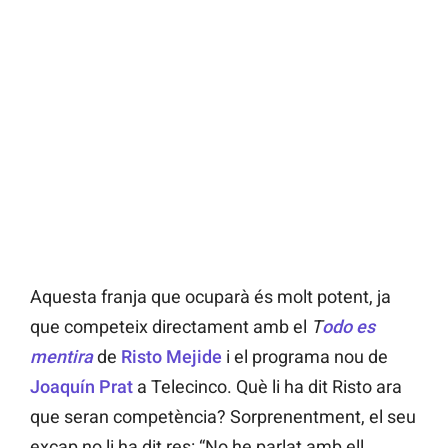
Aquesta franja que ocuparà és molt potent, ja
que competeix directament amb el
T
odo es
mentira
de
Risto Mejide
i el programa nou de
Joaquín Prat
a Telecinco. Què li ha dit Risto ara
que seran competència? Sorprenentment, el seu
excap no li ha dit res: “No he parlat amb ell,