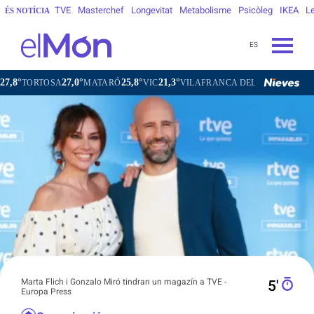
TVE
Masterchef
Longevitat
Metabolisme
Psicòleg
IKEA
Le
ÉS NOTÍCIA
ES
27,0°
25,8°
21,3°
24,4°
MATARÓ
VIC
VILAFRANCA DEL PENEDÈS
VILANOVA I 
Marta Flich i Gonzalo Miró tindran un magazín a TVE -
5′
Europa Press