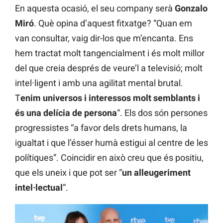
En aquesta ocasió, el seu company serà
Gonzalo
Miró
. Què opina d’aquest fitxatge? “Quan em
van consultar, vaig dir-los que m’encanta. Ens
hem tractat molt tangencialment i és molt millor
del que creia després de veure’l a televisió; molt
intel·ligent i amb una agilitat mental brutal.
T
enim universos i interessos molt semblants i
és una delícia de persona
“. Els dos són persones
progressistes “a favor dels drets humans, la
igualtat i que l’ésser humà estigui al centre de les
polítiques”. Coincidir en això creu que és positiu,
que els uneix i que pot ser “
un alleugeriment
intel·lectual
“.