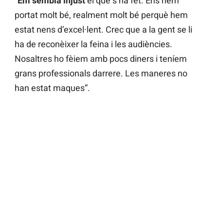
“
Em sembla injust
el que s’ha fet. Ens hem
portat molt bé, realment molt bé perquè hem
estat nens d’excel·lent. Crec que a la gent se li
ha de reconèixer la feina i les audiències.
Nosaltres ho fèiem amb pocs diners i teníem
grans professionals darrere. Les maneres no
han estat maques”.