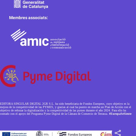
Membres associats:
EDITORA SINGULAR DIGITAL 2GR S.L. ha sido beneficiaria de Fondos Europeos, cuyo objetivo es la
mejora de la competitividad de las PYMES, y gracias al cual ha puesto en marcha un Plan de Acción con el
objetivo de reforzar la digitalización y la competitividad de las pymes durante el año 2024. Para ello ha
contado con el apoyo del Programa Pyme Digital de la Cámara de Comercio de Terrassa.
#EuropaSeSiente