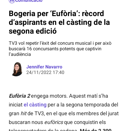
Comunicació
Bogeria per ‘Eufòria’: rècord
d’aspirants en el càsting de la
segona edició
TV3 vol repetir l'èxit del concurs musical i per això
buscarà 16 concursants potents que captivin
l'audiència
Jennifer Navarro
24/11/2022 17:40
Eufòria
2
engega motors. Aquest matí s’ha
iniciat
el càsting
per a la segona temporada del
gran
hit
de TV3, en el que els membres del jurat
buscaran nous
eufòrics
que conquistin els
teleespectadors de la cadena.
Més de 2.300