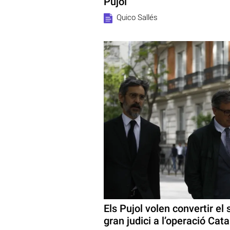
Pujol
Quico Sallés
Els Pujol volen convertir el
gran judici a l’operació Cat