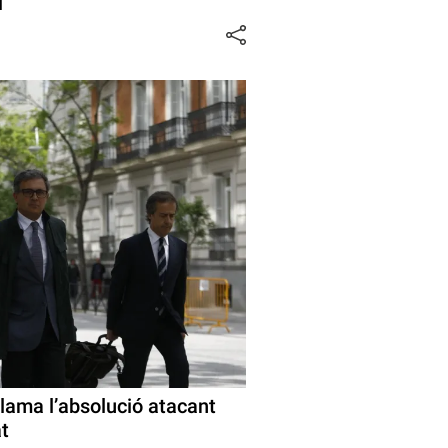
l
clama l’absolució atacant
at