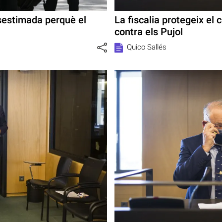
esestimada perquè el
La fiscalia protegeix el c
contra els Pujol
Quico Sallés