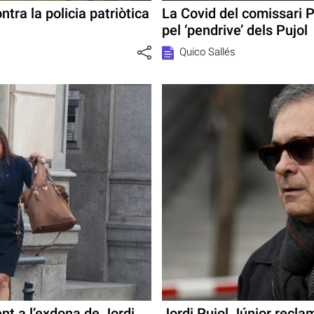
ntra la policia patriòtica
La Covid del comissari P
pel ‘pendrive’ dels Pujol
Quico Sallés
nt a l’exdona de Jordi
Jordi Pujol Júnior recla