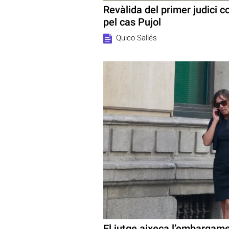
Revàlida del primer judici co
pel cas Pujol
Quico Sallés
El jutge aixeca l’embargame