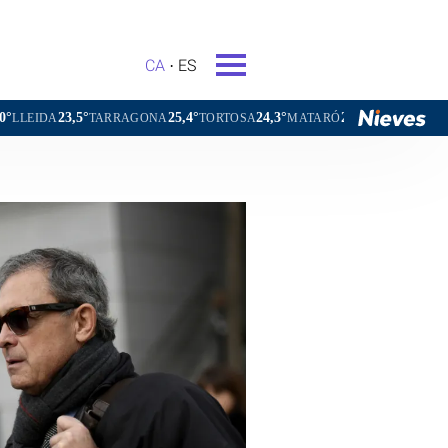
CA
ES
25,4°
24,3°
23,1°
18,1°
GONA
TORTOSA
MATARÓ
VIC
VILAFRANCA DEL PENEDÈ