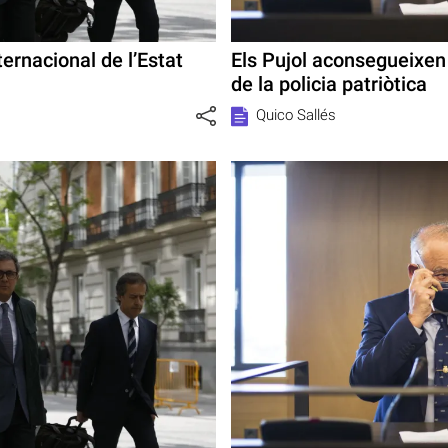
ernacional de l’Estat
Els Pujol aconsegueixe
de la policia patriòtica
Quico Sallés