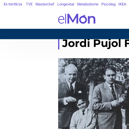
TVE
Masterchef
Longevitat
Metabolisme
Psicòleg
IKEA
ÉS NOTÍCIA
Jordi Pujol 