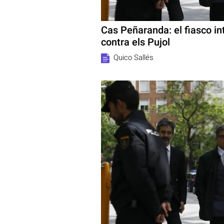
Cas Peñaranda: el fiasco int
contra els Pujol
Quico Sallés