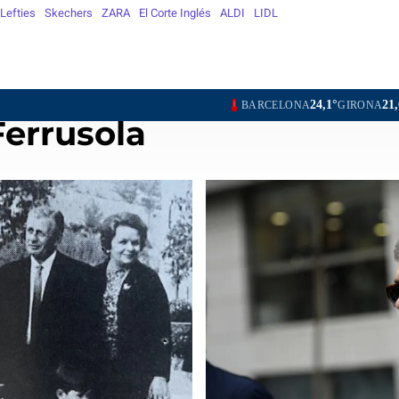
Lefties
Skechers
ZARA
El Corte Inglés
ALDI
LIDL
24,1°
21,0°
23,5°
BARCELONA
GIRONA
LLEIDA
TARRA
Ferrusola