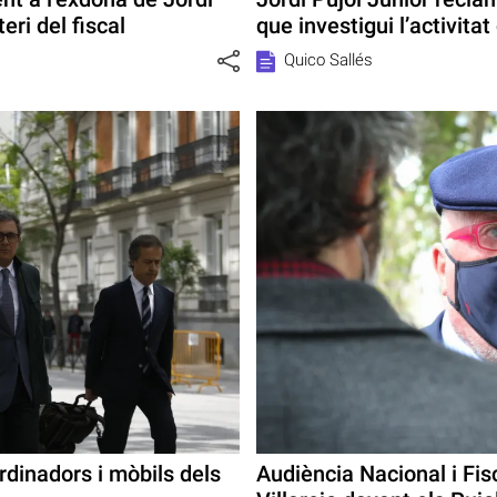
eri del fiscal
que investigui l’activitat
Quico Sallés
ordinadors i mòbils dels
Audiència Nacional i Fisc