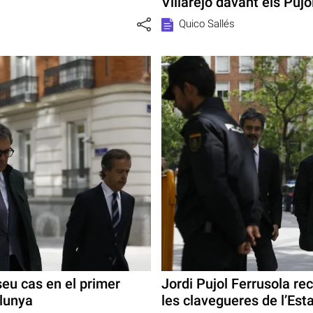
Villarejo davant els Pujo
Quico Sallés
 seu cas en el primer
Jordi Pujol Ferrusola re
alunya
les clavegueres de l’Est