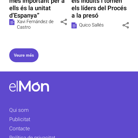
més important per a
els indults i tornen
ells és la unitat
els líders del Procés
d’Espanya”
a la presó
Xavi Fernández de
Quico Sallés
Castro
Veure més
Qui som
Publicitat
Contacte
Política de privacitat