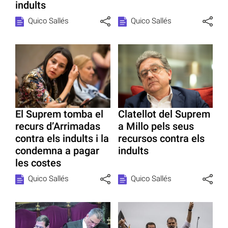
indults
Quico Sallés
Quico Sallés
El Suprem tomba el
Clatellot del Suprem
recurs d’Arrimadas
a Millo pels seus
contra els indults i la
recursos contra els
condemna a pagar
indults
les costes
Quico Sallés
Quico Sallés