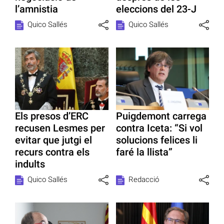
l’amnistia
eleccions del 23-J
Quico Sallés
Quico Sallés
Els presos d’ERC
Puigdemont carrega
recusen Lesmes per
contra Iceta: “Si vol
evitar que jutgi el
solucions felices li
recurs contra els
faré la llista”
indults
Quico Sallés
Redacció