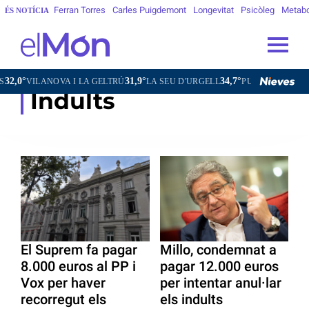
Ferran Torres
Carles Puigdemont
Longevitat
Psicòleg
Metab
ÉS NOTÍCIA
°
31,9°
34,7°
30,7°
VILANOVA I LA GELTRÚ
LA SEU D'URGELL
PUIGCERDÀ
FIG
Indults
El Suprem fa pagar
Millo, condemnat a
8.000 euros al PP i
pagar 12.000 euros
Vox per haver
per intentar anul·lar
recorregut els
els indults