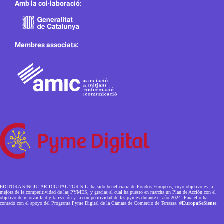
Amb la col·laboració:
Membres associats:
EDITORA SINGULAR DIGITAL 2GR S.L. ha sido beneficiaria de Fondos Europeos, cuyo objetivo es la
mejora de la competitividad de las PYMES, y gracias al cual ha puesto en marcha un Plan de Acción con el
objetivo de reforzar la digitalización y la competitividad de las pymes durante el año 2024. Para ello ha
contado con el apoyo del Programa Pyme Digital de la Cámara de Comercio de Terrassa.
#EuropaSeSiente