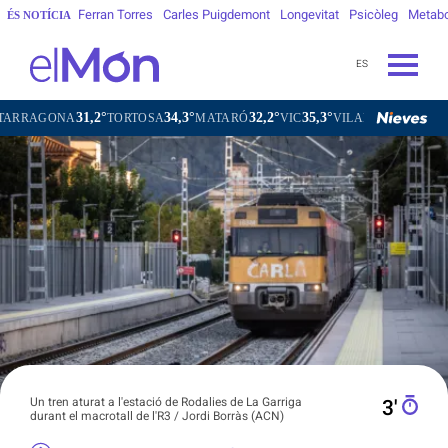
Ferran Torres
Carles Puigdemont
Longevitat
Psicòleg
Metab
ÉS NOTÍCIA
ES
31,2°
34,3°
32,2°
35,3°
GONA
TORTOSA
MATARÓ
VIC
VILAFRANCA DEL PENEDÈ
Un tren aturat a l'estació de Rodalies de La Garriga
3′
durant el macrotall de l'R3 / Jordi Borràs (ACN)