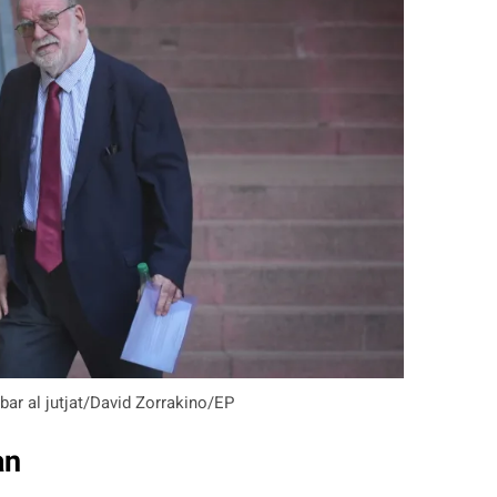
ibar al jutjat/David Zorrakino/EP
an