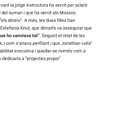
nt la jutge instructora ha servit per aclarir
l del sumari i que ha servit als Mossos
“els diners”. A més, les dues filles han
a, Estefania Knut, que dimarts va assegurar que
ue ho canviava tot”
. Seguint el relat de les
sak, i com s’anava perfilant i que Jonathan volia”
nsabilitat executiva i quedar-se només com a
dedicaria a “projectes propis”.