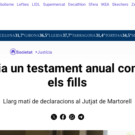
bolisme
Lefties
LIDL
Supermercat
Decathlon
Sfera
IKEA
Skechers
Z
36,5°
37,7°
31,4°
34,5°
32,4°
RONA
LLEIDA
TARRAGONA
TORTOSA
MATARÓ
VIC
Societat
Justícia
eia un testament anual c
els fills
Llarg matí de declaracions al Jutjat de Martorell