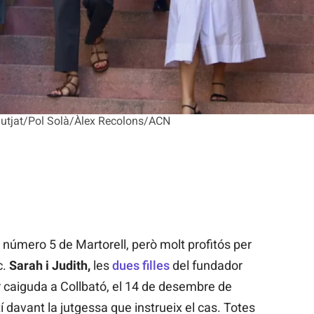
 Jutjat/Pol Solà/Àlex Recolons/ACN
ió número 5 de Martorell, però molt profitós per
c.
Sarah i Judith,
les
dues filles
del fundador
 caiguda a Collbató, el 14 de desembre de
í davant la jutgessa que instrueix el cas. Totes