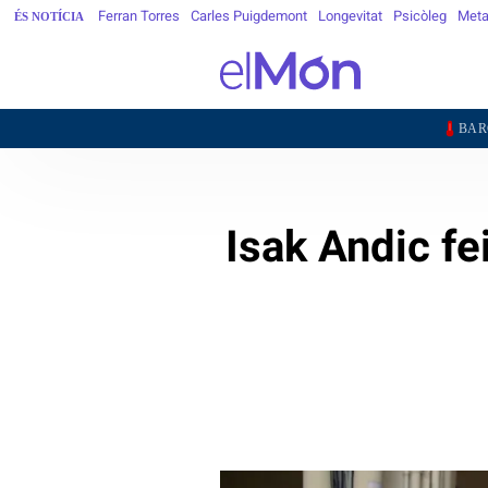
Ferran Torres
Carles Puigdemont
Longevitat
Psicòleg
Meta
ÉS NOTÍCIA
31,7°
BARCELONA
GI
Isak Andic f