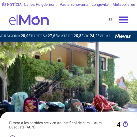
Carles Puigdemont
Paula Echevarría
Longevitat
Metabolisme
ÉS NOTÍCIA
ES
28,0°
27,6°
26,8°
24,2°
25
NA
TORTOSA
MATARÓ
VIC
VILAFRANCA DEL PENEDÈS
El veto a les sortides creix en aquest final de curs | Laura
4′
Busquets (ACN)