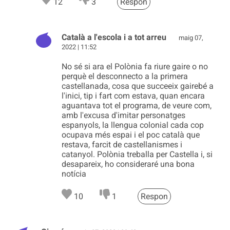
12
3
Respon
Català a l'escola i a tot arreu
maig 07,
2022 | 11:52
No sé si ara el Polònia fa riure gaire o no
perquè el desconnecto a la primera
castellanada, cosa que succeeix gairebé a
l'inici, tip i fart com estava, quan encara
aguantava tot el programa, de veure com,
amb l'excusa d'imitar personatges
espanyols, la llengua colonial cada cop
ocupava més espai i el poc català que
restava, farcit de castellanismes i
catanyol. Polònia treballa per Castella i, si
desapareix, ho consideraré una bona
notícia
10
1
Respon