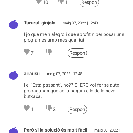
10
1
Respon
Tururut-ginjola
maig 07, 2022 | 12:43
I jo que me'n alegro i que aprofitin per posar uns
programes amb més qualitat
7
Respon
airausu
maig 07, 2022 | 12:48
I el "Està passant", no?? Si ERC vol fer-se auto-
propaganda que se la paguin ells de la seva
butxaca.
11
2
Respon
Però si la solució és molt fàcil
maig 07, 2022 |