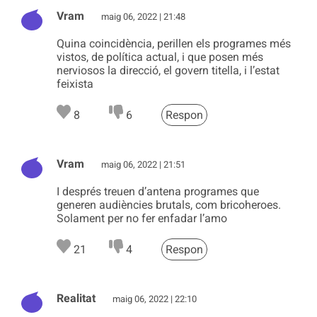
Vram
maig 06, 2022 | 21:48
Quina coincidència, perillen els programes més
vistos, de política actual, i que posen més
nerviosos la direcció, el govern titella, i l’estat
feixista
8
6
Respon
Vram
maig 06, 2022 | 21:51
I després treuen d’antena programes que
generen audiències brutals, com bricoheroes.
Solament per no fer enfadar l’amo
21
4
Respon
Realitat
maig 06, 2022 | 22:10