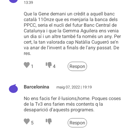
13:39
Que la Gene demani un crèdit a aquell banc
català 11Onze que es menjaria la banca dels
PPCC, seria el nucli del futur Banc Central de
Catalunya i que la Gemma Aguilera ens venia
un dia sí i un altre també fa només un any. Per
cert, la tan valorada cap Natàlia Cugueró se'n
va anar de l'invent a finals de l'any passat. De
res.
1
4
Respon
Barcelonina
maig 07, 2022 | 19:19
No ens facis fer il·lusions,home. Poques coses
de la Tv3 ens farien més contents q la
desaparició d'aquests programes.
5
Respon