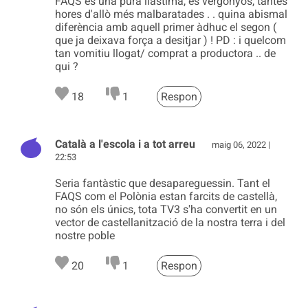
FAQS és una pura llàstima, és vergonyós, tantes
hores d'allò més malbaratades . . quina abismal
diferència amb aquell primer àdhuc el segon (
que ja deixava força a desitjar ) ! PD : i quelcom
tan vomitiu llogat/ comprat a productora .. de
qui ?
18
1
Respon
Català a l'escola i a tot arreu
maig 06, 2022 |
22:53
Seria fantàstic que desapareguessin. Tant el
FAQS com el Polònia estan farcits de castellà,
no són els únics, tota TV3 s'ha convertit en un
vector de castellanització de la nostra terra i del
nostre poble
20
1
Respon