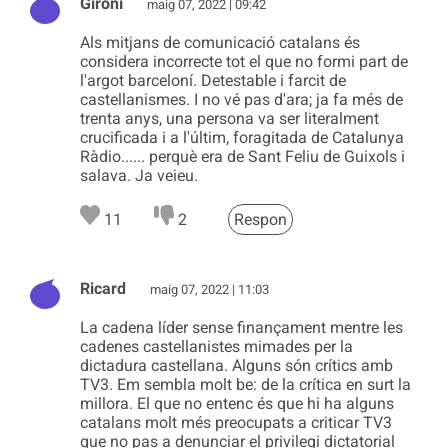
Gironí
maig 07, 2022 | 09:42
Als mitjans de comunicació catalans és
considera incorrecte tot el que no formi part de
l'argot barceloní. Detestable i farcit de
castellanismes. I no vé pas d'ara; ja fa més de
trenta anys, una persona va ser literalment
crucificada i a l'últim, foragitada de Catalunya
Ràdio...... perquè era de Sant Feliu de Guixols i
salava. Ja veieu.
11
2
Respon
Ricard
maig 07, 2022 | 11:03
La cadena líder sense finançament mentre les
cadenes castellanistes mimades per la
dictadura castellana. Alguns són crítics amb
TV3. Em sembla molt be: de la crítica en surt la
millora. El que no entenc és que hi ha alguns
catalans molt més preocupats a criticar TV3
que no pas a denunciar el privilegi dictatorial