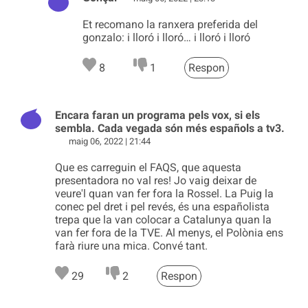
Et recomano la ranxera preferida del
gonzalo: i lloró i lloró… i lloró i lloró
8
1
Respon
Encara faran un programa pels vox, si els
sembla. Cada vegada són més españols a tv3.
maig 06, 2022 | 21:44
Que es carreguin el FAQS, que aquesta
presentadora no val res! Jo vaig deixar de
veure'l quan van fer fora la Rossel. La Puig la
conec pel dret i pel revés, és una españolista
trepa que la van colocar a Catalunya quan la
van fer fora de la TVE. Al menys, el Polònia ens
farà riure una mica. Convé tant.
29
2
Respon