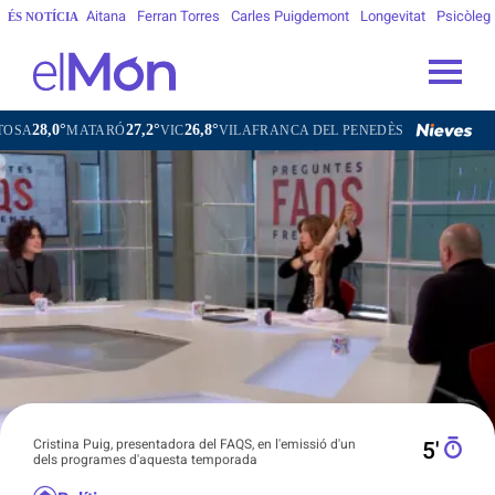
Aitana
Ferran Torres
Carles Puigdemont
Longevitat
Psicòleg
ÉS NOTÍCIA
27,2°
26,8°
26,5°
TARÓ
VIC
VILAFRANCA DEL PENEDÈS
VILANOVA I LA GELTR
Cristina Puig, presentadora del FAQS, en l'emissió d'un
5′
dels programes d'aquesta temporada