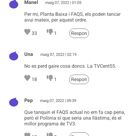
Manel
maig 07, 2022 | 01:05
Per mi, Planta Baixa i FAQS, els poden tancar
avui mateix, per aquest ordre.
33
1
Respon
Una
maig 07, 2022 | 02:19
No es perd gaire cosa doncs. La TVCent55.
18
1
Respon
Pep
maig 07, 2022 | 09:39
Que tanquin el FAQS actual no em fa cap pena,
però el Polònia sí que seria una llàstima, és el
millor programa de TV3.