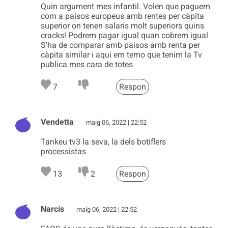
Quin argument mes infantil. Volen que paguem
com a paisos europeus amb rentes per càpita
superior on tenen salaris molt superiors quins
cracks! Podrem pagar igual quan cobrem igual
S'ha de comparar amb paisos amb renta per
càpita similar i aqui em temo que tenim la Tv
publica mes cara de totes
7
Respon
Vendetta
maig 06, 2022 | 22:52
Tankeu tv3 la seva, la dels botiflers
processistas
13
2
Respon
Narcís
maig 06, 2022 | 22:52