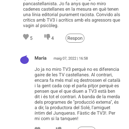
pancastellanista. Jo fa anys que no miro
cadenes castellanes en la mesura en què tenen
una línia editorial purament racista. Convido als
crítics amb TV3 i acrítics amb els agressors que
vagin al psicòleg.
5
4
Respon
Maria
maig 07, 2022 | 16:58
Jo ja no miro TV3 perquè no es diferencia
gaire de les TV castellanes. Al contrari,
encara fa més mal xq destrossen el català
i la gent cada cop el parla pitjor perquè es
pensen que el que diuen a TV3 està ben
dit i és tot el contrari. A banda de la merda
dels programes de "producció externa", és
a dir, la productora del Solé, l'amiguet
íntim del Junqueras. Fàstic de TV3!. Per
mi com si la tanquen!