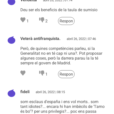
abril 26, 2022 | 01:14
Deu ser els beneficis de la taula de sumisio
1
2
Respon
Veterà antifranquista.
abril 26, 2022 | 07:46
Però, de quines competències parleu, si la
Generalitat no en té cap ni una?. Pot proposar
algunes coses, però la darrera parau la la té
sempre el govern de Madrid.
1
Respon
fideli
abril 26, 2022 | 08:15
som esclaus d'españa i ens vol morts.. som
tant idiotes?... encara hi han imbècils de "l'amo
és bo"? per uns privilegis?... poc ens passa