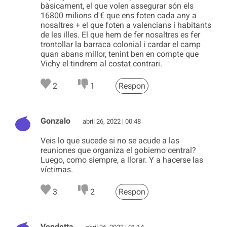
bàsicament, el que volen assegurar són els
16800 milions d'€ que ens foten cada any a
nosaltres + el que foten a valencians i habitants
de les illes. El que hem de fer nosaltres es fer
trontollar la barraca colonial i cardar el camp
quan abans millor, tenint ben en compte que
Vichy el tindrem al costat contrari.
2
1
Respon
Gonzalo
abril 26, 2022 | 00:48
Veis lo que sucede si no se acude a las
reuniones que organiza el gobierno central?
Luego, como siempre, a llorar. Y a hacerse las
víctimas.
3
2
Respon
Vendetta