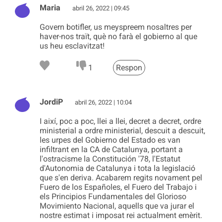
Maria
abril 26, 2022 | 09:45
Govern botifler, us meyspreem nosaltres per
haver-nos traït, què no farà el gobierno al que
us heu esclavitzat!
1
Respon
JordiP
abril 26, 2022 | 10:04
I així, poc a poc, llei a llei, decret a decret, ordre
ministerial a ordre ministerial, descuit a descuit,
les urpes del Gobierno del Estado es van
infiltrant en la CA de Catalunya, portant a
l'ostracisme la Constitución '78, l'Estatut
d'Autonomia de Catalunya i tota la legislació
que s'en deriva. Acabarem regits novament pel
Fuero de los Españoles, el Fuero del Trabajo i
els Principios Fundamentales del Glorioso
Movimiento Nacional, aquells que va jurar el
nostre estimat i imposat rei actualment emèrit.