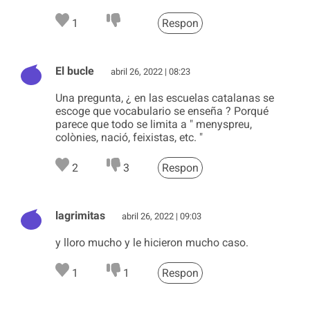
1
Respon
El bucle
abril 26, 2022 | 08:23
Una pregunta, ¿ en las escuelas catalanas se
escoge que vocabulario se enseña ? Porqué
parece que todo se limita a " menyspreu,
colònies, nació, feixistas, etc. "
2
3
Respon
lagrimitas
abril 26, 2022 | 09:03
y lloro mucho y le hicieron mucho caso.
1
1
Respon