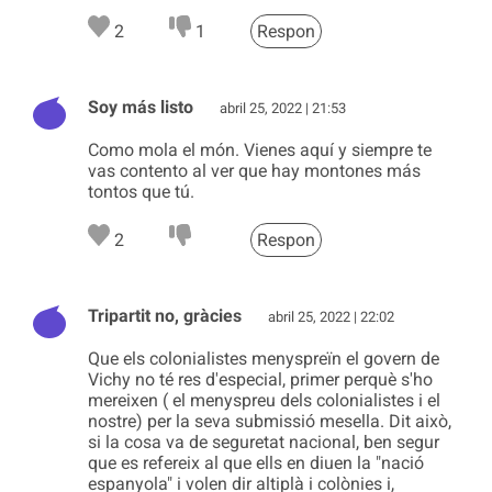
2
1
Respon
Soy más listo
abril 25, 2022 | 21:53
Como mola el món. Vienes aquí y siempre te
vas contento al ver que hay montones más
tontos que tú.
2
Respon
Tripartit no, gràcies
abril 25, 2022 | 22:02
Que els colonialistes menyspreïn el govern de
Vichy no té res d'especial, primer perquè s'ho
mereixen ( el menyspreu dels colonialistes i el
nostre) per la seva submissió mesella. Dit això,
si la cosa va de seguretat nacional, ben segur
que es refereix al que ells en diuen la "nació
espanyola" i volen dir altiplà i colònies i,