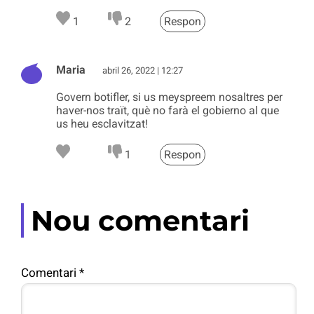
1
2
Respon
Maria
abril 26, 2022 | 12:27
Govern botifler, si us meyspreem nosaltres per
haver-nos traït, què no farà el gobierno al que
us heu esclavitzat!
1
Respon
Nou comentari
Comentari
*