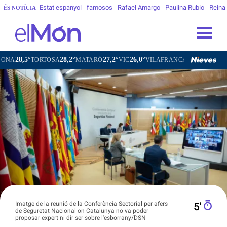
Estat espanyol
famosos
Rafael Amargo
Paulina Rubio
Reina
ÉS NOTÍCIA
28,2°
27,2°
26,0°
26,9°
SA
MATARÓ
VIC
VILAFRANCA DEL PENEDÈS
VILANOVA 
Imatge de la reunió de la Conferència Sectorial per afers
5′
de Seguretat Nacional on Catalunya no va poder
proposar expert ni dir ser sobre l'esborrany/DSN