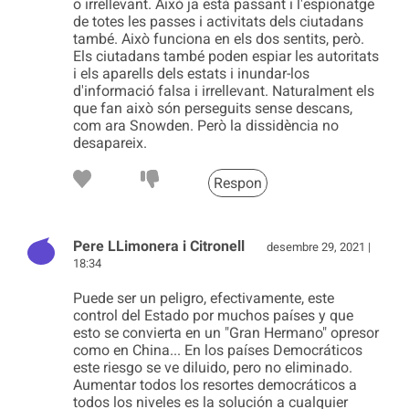
o irrellevant. Això ja està passant i l'espionatge
de totes les passes i activitats dels ciutadans
també. Això funciona en els dos sentits, però.
Els ciutadans també poden espiar les autoritats
i els aparells dels estats i inundar-los
d'informació falsa i irrellevant. Naturalment els
que fan això són perseguits sense descans,
com ara Snowden. Però la dissidència no
desapareix.
Respon
Pere LLimonera i Citronell
desembre 29, 2021 |
18:34
Puede ser un peligro, efectivamente, este
control del Estado por muchos países y que
esto se convierta en un "Gran Hermano" opresor
como en China... En los países Democráticos
este riesgo se ve diluido, pero no eliminado.
Aumentar todos los resortes democráticos a
todos los niveles es la solución a cualquier