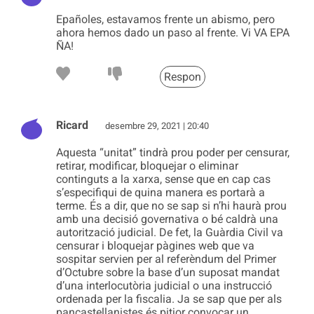
Epañoles, estavamos frente un abismo, pero
ahora hemos dado un paso al frente. Vi VA EPA
ÑA!
Respon
Ricard
desembre 29, 2021 | 20:40
Aquesta “unitat” tindrà prou poder per censurar,
retirar, modificar, bloquejar o eliminar
continguts a la xarxa, sense que en cap cas
s’especifiqui de quina manera es portarà a
terme. És a dir, que no se sap si n’hi haurà prou
amb una decisió governativa o bé caldrà una
autorització judicial. De fet, la Guàrdia Civil va
censurar i bloquejar pàgines web que va
sospitar servien per al referèndum del Primer
d’Octubre sobre la base d’un suposat mandat
d’una interlocutòria judicial o una instrucció
ordenada per la fiscalia. Ja se sap que per als
pancastellanistes és pitjor convocar un