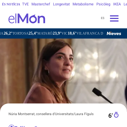
TVE
Masterchef
Longevitat
Metabolisme
Psicòleg
IKEA
Le
ÉS NOTÍCIA
ES
25,4°
23,9°
18,6°
22,1°
ORTOSA
MATARÓ
VIC
VILAFRANCA DEL PENEDÈS
VILAN
Núria Montserrat, consellera d'Universitats/Laura Fíguls
6′