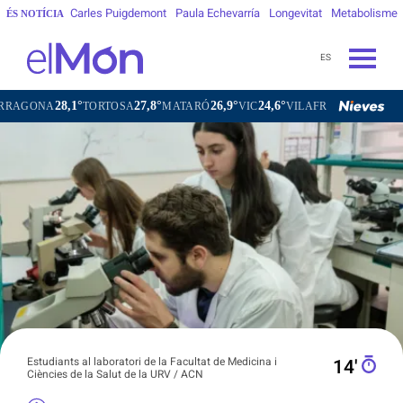
Carles Puigdemont
Paula Echevarría
Longevitat
Metabolisme
ÉS NOTÍCIA
ES
27,8°
26,9°
24,6°
25,7°
ORTOSA
MATARÓ
VIC
VILAFRANCA DEL PENEDÈS
VILA
Estudiants al laboratori de la Facultat de Medicina i
14′
Ciències de la Salut de la URV / ACN