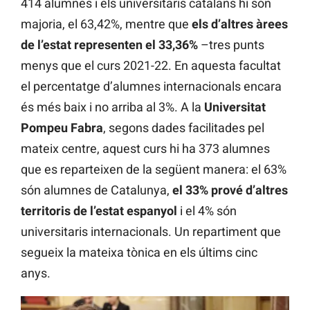
414 alumnes i els universitaris catalans hi són
majoria, el 63,42%, mentre que
els d’altres àrees
de l’estat representen el 33,36%
–tres punts
menys que el curs 2021-22. En aquesta facultat
el percentatge d’alumnes internacionals encara
és més baix i no arriba al 3%. A la
Universitat
Pompeu Fabra
, segons dades facilitades pel
mateix centre, aquest curs hi ha 373 alumnes
que es reparteixen de la següent manera: el 63%
són alumnes de Catalunya,
el 33% prové d’altres
territoris de l’estat espanyol
i el 4% són
universitaris internacionals. Un repartiment que
segueix la mateixa tònica en els últims cinc
anys.