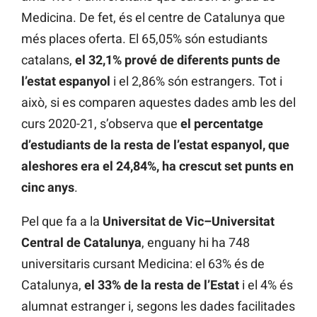
Medicina. De fet, és el centre de Catalunya que
més places oferta. El 65,05% són estudiants
catalans,
el 32,1% prové de diferents punts de
l’estat espanyol
i el 2,86% són estrangers. Tot i
això, si es comparen aquestes dades amb les del
curs 2020-21, s’observa que
el percentatge
d’estudiants de la resta de l’estat espanyol, que
aleshores era el 24,84%, ha crescut set punts en
cinc anys
.
Pel que fa a la
Universitat de Vic–Universitat
Central de Catalunya
, enguany hi ha 748
universitaris cursant Medicina: el 63% és de
Catalunya,
el 33% de la resta de l’Estat
i el 4% és
alumnat estranger i, segons les dades facilitades