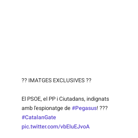
?? IMATGES EXCLUSIVES ??
El PSOE, el PP i Ciutadans, indignats
amb l'espionatge de
#Pegasus
! ???
#CatalanGate
pic.twitter.com/vbEIuEJvoA