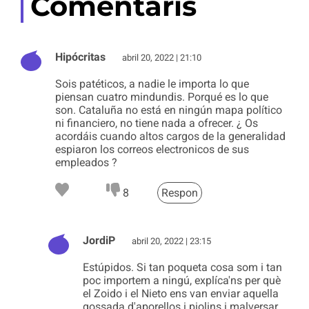
Comentaris
Hipócritas
abril 20, 2022 | 21:10
Sois patéticos, a nadie le importa lo que
piensan cuatro mindundis. Porqué es lo que
son. Cataluña no está en ningún mapa político
ni financiero, no tiene nada a ofrecer. ¿ Os
acordáis cuando altos cargos de la generalidad
espiaron los correos electronicos de sus
empleados ?
8
Respon
JordiP
abril 20, 2022 | 23:15
Estúpidos. Si tan poqueta cosa som i tan
poc importem a ningú, explíca'ns per què
el Zoido i el Nieto ens van enviar aquella
gossada d'aporellos i piolins i malversar