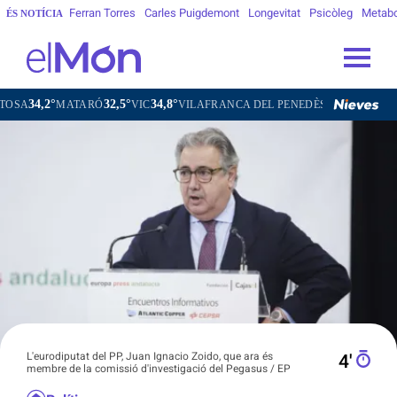
Ferran Torres
Carles Puigdemont
Longevitat
Psicòleg
Metab
ÉS NOTÍCIA
32,5°
34,8°
32,2°
ATARÓ
VIC
VILAFRANCA DEL PENEDÈS
VILANOVA I LA GEL
L'eurodiputat del PP, Juan Ignacio Zoido, que ara és
4′
membre de la comissió d'investigació del Pegasus / EP