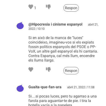
1
Respon
@Hipocresia i cinisme espanyol
abril 21,
2022 | 10:10
Si en això de la manca de "luces"
coincideixo, imagineu-vos si els expiats
fossin polítics espanyols del PSOE o PP-
VoX, un altre gall espanyol els hi cantaria.
Contra Espanya, cal més llum, encendre
els llums llargs.
Respon
Guaita-que-fan-ara
abril 21, 2022 | 11:08
Si....si pocas luces, pero tu agarrao a una
farola para aguantar-te de pie. I tira la
botella vacía a la papelera.......