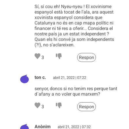
Sí, sí cou eh! Nyeu-nyeu ! El xovinisme
espanyol està tocat de l'ala, ara aquest
xovinista espanyol considera que
Catalunya no és en cap mapa polític ni
financer ni té res a oferir... Considera el
nostre país ja un estat independent ?
Quan els hi convé ja som independents
(?!), no s'aclareixen.
3
Respon
ton c.
abril 21, 2022 | 07:22
senyor, doncs si no tenim res perque tant
d´afany a no voler que marxem?
3
Respon
Anònim
abril 21, 2022 | 07:32