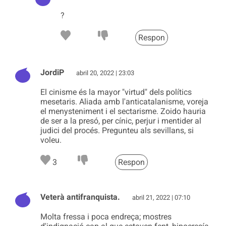
?
Respon
JordiP
abril 20, 2022 | 23:03
El cinisme és la mayor "virtud" dels polítics
mesetaris. Aliada amb l'anticatalanisme, voreja
el menysteniment i el sectarisme. Zoido hauria
de ser a la presó, per cínic, perjur i mentider al
judici del procés. Pregunteu als sevillans, si
voleu.
3
Respon
Veterà antifranquista.
abril 21, 2022 | 07:10
Molta fressa i poca endreça; mostres