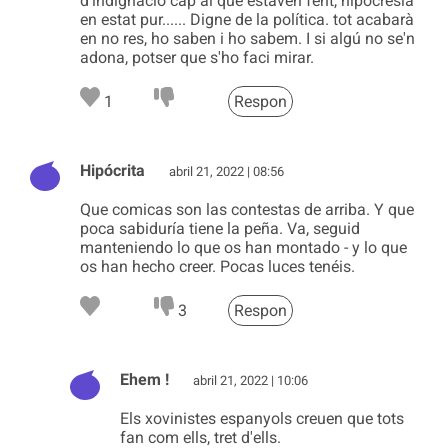
d'indignació cap al que estaven fent, hipocresía
en estat pur...... Digne de la política. tot acabarà
en no res, ho saben i ho sabem. I si algú no se'n
adona, potser que s'ho faci mirar.
1
Respon
Hipócrita
abril 21, 2022 | 08:56
Que comicas son las contestas de arriba. Y que
poca sabiduría tiene la peña. Va, seguid
manteniendo lo que os han montado - y lo que
os han hecho creer. Pocas luces tenéis.
3
Respon
Ehem !
abril 21, 2022 | 10:06
Els xovinistes espanyols creuen que tots
fan com ells, tret d'ells.