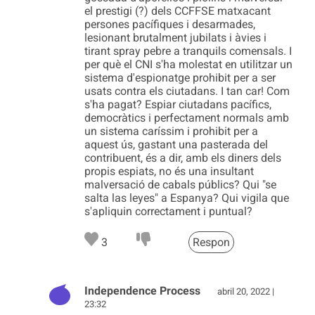
el prestigi (?) dels CCFFSE matxacant
persones pacífiques i desarmades,
lesionant brutalment jubilats i àvies i
tirant spray pebre a tranquils comensals. I
per què el CNI s'ha molestat en utilitzar un
sistema d'espionatge prohibit per a ser
usats contra els ciutadans. I tan car! Com
s'ha pagat? Espiar ciutadans pacífics,
democràtics i perfectament normals amb
un sistema caríssim i prohibit per a
aquest ús, gastant una pasterada del
contribuent, és a dir, amb els diners dels
propis espiats, no és una insultant
malversació de cabals públics? Qui "se
salta las leyes" a Espanya? Qui vigila que
s'apliquin correctament i puntual?
3
Respon
Independence Process
abril 20, 2022 |
23:32