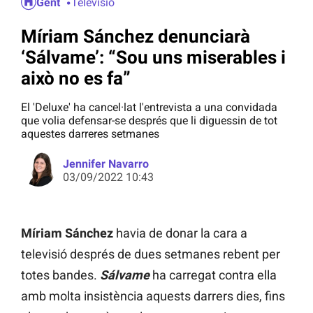
Gent
Televisió
Míriam Sánchez denunciarà
‘Sálvame’: “Sou uns miserables i
això no es fa”
El 'Deluxe' ha cancel·lat l'entrevista a una convidada
que volia defensar-se després que li diguessin de tot
aquestes darreres setmanes
Jennifer Navarro
03/09/2022 10:43
Míriam Sánchez
havia de donar la cara a
televisió després de dues setmanes rebent per
totes bandes.
Sálvame
ha carregat contra ella
amb molta insistència aquests darrers dies, fins