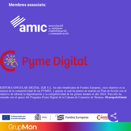
Membres associats:
EDITORA SINGULAR DIGITAL 2GR S.L. ha sido beneficiaria de Fondos Europeos, cuyo objetivo es la
mejora de la competitividad de las PYMES, y gracias al cual ha puesto en marcha un Plan de Acción con el
objetivo de reforzar la digitalización y la competitividad de las pymes durante el año 2024. Para ello ha
contado con el apoyo del Programa Pyme Digital de la Cámara de Comercio de Terrassa.
#EuropaSeSiente