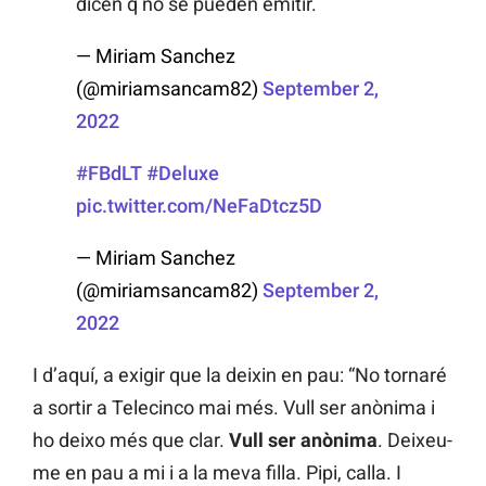
dicen q no se pueden emitir.
— Miriam Sanchez
(@miriamsancam82)
September 2,
2022
#FBdLT
#Deluxe
pic.twitter.com/NeFaDtcz5D
— Miriam Sanchez
(@miriamsancam82)
September 2,
2022
I d’aquí, a exigir que la deixin en pau: “No tornaré
a sortir a Telecinco mai més. Vull ser anònima i
ho deixo més que clar.
Vull ser anònima
. Deixeu-
me en pau a mi i a la meva filla. Pipi, calla. I