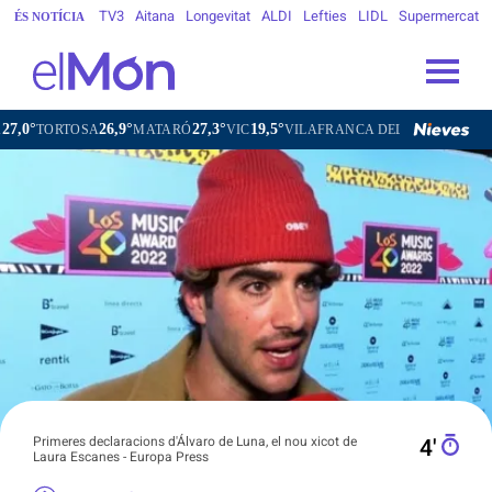
TV3
Aitana
Longevitat
ALDI
Lefties
LIDL
Supermercat
ÉS NOTÍCIA
26,9°
27,3°
19,5°
24,3°
A
MATARÓ
VIC
VILAFRANCA DEL PENEDÈS
VILANOVA I
Primeres declaracions d'Álvaro de Luna, el nou xicot de
4′
Laura Escanes - Europa Press