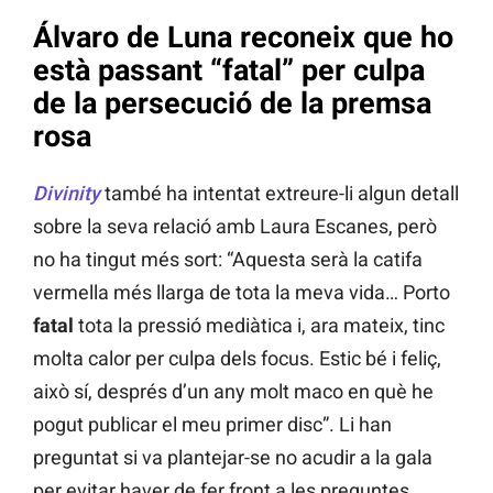
Álvaro de Luna reconeix que ho
està passant “fatal” per culpa
de la persecució de la premsa
rosa
Divinity
també ha intentat extreure-li algun detall
sobre la seva relació amb Laura Escanes, però
no ha tingut més sort: “Aquesta serà la catifa
vermella més llarga de tota la meva vida… Porto
fatal
tota la pressió mediàtica i, ara mateix, tinc
molta calor per culpa dels focus. Estic bé i feliç,
això sí, després d’un any molt maco en què he
pogut publicar el meu primer disc”. Li han
preguntat si va plantejar-se no acudir a la gala
per evitar haver de fer front a les preguntes