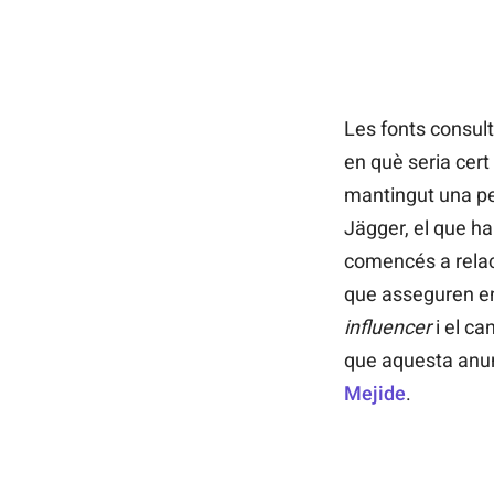
Les fonts consult
en què seria cer
mantingut una pe
Jägger, el que h
comencés a relac
que asseguren en
influencer
i el ca
que aquesta anu
Mejide
.