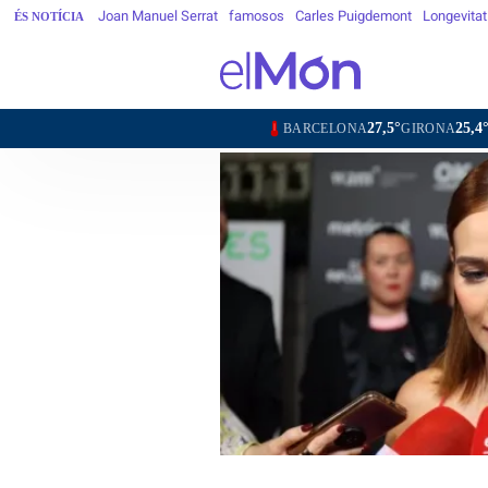
Joan Manuel Serrat
famosos
Carles Puigdemont
Longevitat
ÉS NOTÍCIA
27,5°
25,4°
26,7
BARCELONA
GIRONA
LLEIDA