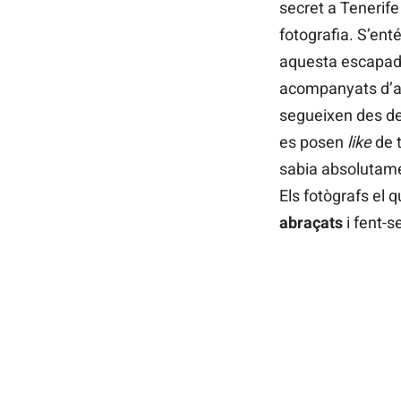
secret a Tenerife
fotografia. S’ent
aquesta escapada
acompanyats d’a
segueixen des de 
es posen
like
de t
sabia absolutame
Els fotògrafs el 
abraçats
i fent-s