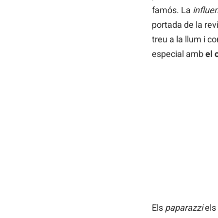
famós. La
influe
portada de la rev
treu a la llum i 
especial amb
el 
Els
paparazzi
els