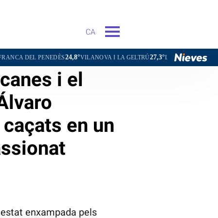
CA
24,8°
27,3°
18,5°
 PENEDÈS
VILANOVA I LA GELTRÚ
LA SEU D'URGELL
PUIGC
canes i el
Álvaro
 caçats en un
assionat
a estat enxampada pels