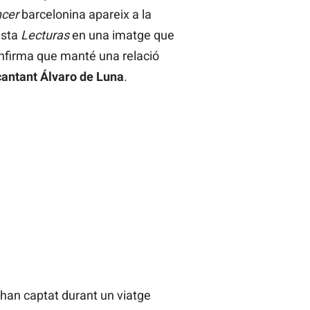
ncer
barcelonina apareix a la
ista
Lecturas
en una imatge que
confirma que manté una relació
cantant Álvaro de Luna
.
 han captat durant un viatge