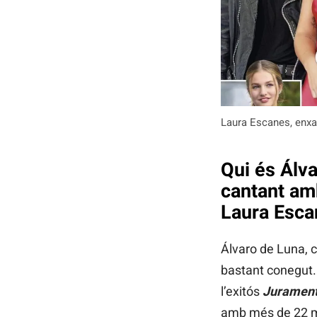
Laura Escanes, enxa
Qui és Álva
cantant am
Laura Esca
Álvaro de Luna, 
bastant conegut.
l’exitós
Jurament
amb més de 22 mi