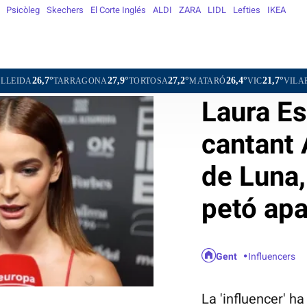
Psicòleg
Skechers
El Corte Inglés
ALDI
ZARA
LIDL
Lefties
IKEA
°
27,9°
27,2°
26,4°
21,7°
TARRAGONA
TORTOSA
MATARÓ
VIC
VILAFRANCA DEL
Laura Es
cantant 
de Luna,
petó ap
Gent
Influencers
La 'influencer' h