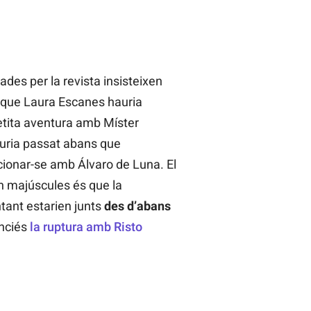
ades per la revista insisteixen
t que Laura Escanes hauria
tita aventura amb Míster
auria passat abans que
ionar-se amb Álvaro de Luna. El
 majúscules és que la
ntant estarien junts
des d’abans
nciés
la ruptura amb Risto