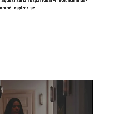
, aquest seria l’espai ideal -i molt lluminós-
també inspirar-se
.