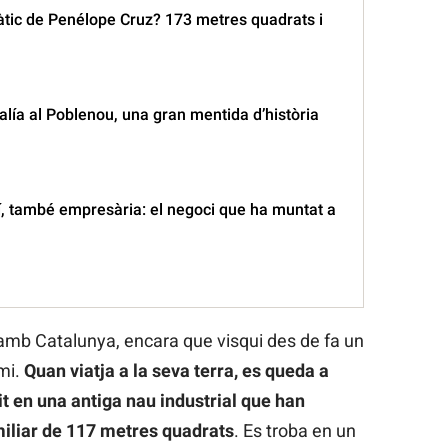
àtic de Penélope Cruz? 173 metres quadrats i
lía al Poblenou, una gran mentida d’història
, també empresària: el negoci que ha muntat a
e amb Catalunya, encara que visqui des de fa un
mi.
Quan viatja a la seva terra, es queda a
it en una antiga nau industrial que han
miliar de 117 metres quadrats
. Es troba en un