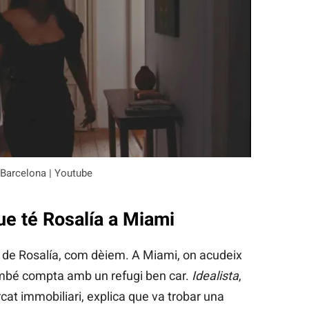
 a Barcelona | Youtube
que té Rosalía a Miami
t de Rosalía, com dèiem. A Miami, on acudeix
ambé compta amb un refugi ben car.
Idealista
,
rcat immobiliari, explica que va trobar una