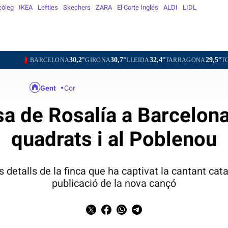
còleg
IKEA
Lefties
Skechers
ZARA
El Corte Inglés
ALDI
LIDL
30,2°
30,7°
32,4°
29,5°
31,2°
RCELONA
GIRONA
LLEIDA
TARRAGONA
TORTOSA
Gent
Cor
sa de Rosalía a Barcelon
quadrats i al Poblenou
s detalls de la finca que ha captivat la cantant cata
publicació de la nova cançó