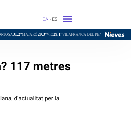
CA
ES
29,3°
29,1°
28,6°
MATARÓ
VIC
VILAFRANCA DEL PENEDÈS
VILANOVA I LA GE
a? 117 metres
lana, d'actualitat per la