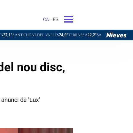
CA
ES
24,0°
22,2°
22,7°
22,2°
GAT DEL VALLÈS
TERRASSA
SABADELL
GRANOLLERS
del nou disc,
 anunci de 'Lux'