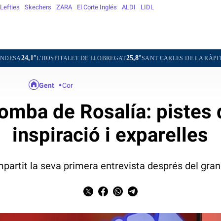
Lefties
Skechers
ZARA
El Corte Inglés
ALDI
LIDL
25,8°
27,1°
OSPITALET DE LLOBREGAT
SANT CARLES DE LA RÀPITA
SANT CU
Gent
Cor
omba de Rosalía: pistes 
inspiració i exparelles
mpartit la seva primera entrevista després del gran