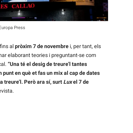
| Europa Press
fins al
pròxim 7 de novembre
i, per tant, els
nar elaborant teories i preguntant-se com
cal.
“Una té el desig de treure’l tantes
n punt en què et fas un mix al cap de dates
a treure’l. Però ara sí, surt
Lux
el 7 de
evista.