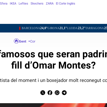
Sfera
IKEA
Lefties
Skechers
ZARA
El Corte Inglés
24,0°
21,1°
23,2°
25,2°
BARCELONA
GIRONA
LLEIDA
TARRAGONA
TORTO
Gent
Cor
 famosos que seran padri
fill d’Omar Montes?
artista del moment i un boxejador molt reconegut co