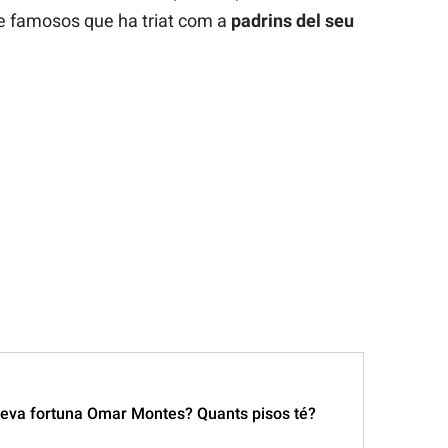
de famosos que ha triat com a
padrins del seu
 seva fortuna Omar Montes? Quants pisos té?