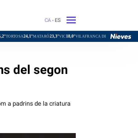
CA
ES
24,1°
23,3°
18,0°
21,0°
SA
MATARÓ
VIC
VILAFRANCA DEL PENEDÈS
VILANOVA I
ns del segon
m a padrins de la criatura