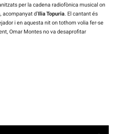
anitzats per la cadena radiofònica musical on
s
, acompanyat d’
Ilia Topuria
. El cantant és
ador i en aquesta nit on tothom volia fer-se
ment, Omar Montes no va desaprofitar