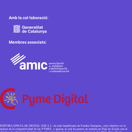
Amb la col·laboració:
Membres associats:
EDITORA SINGULAR DIGITAL 2GR S.L. ha sido beneficiaria de Fondos Europeos, cuyo objetivo es la
mejora de la competitividad de las PYMES, y gracias al cual ha puesto en marcha un Plan de Acción con el