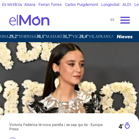
Aitana
Ferran Torres
Carles Puigdemont
Longevitat
ALDI
Le
ÉS NOTÍCIA
ES
30,1°
31,7°
28,4°
29,4°
TOSA
MATARÓ
VIC
VILAFRANCA DEL PENEDÈS
VILANOV
Victoria Federica té nova parella i se sap qui és - Europa
4′
Press