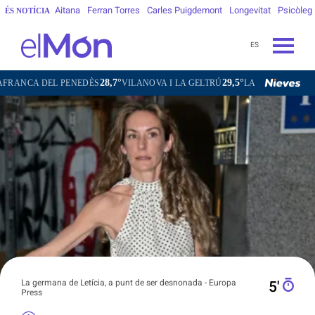
Aitana
Ferran Torres
Carles Puigdemont
Longevitat
Psicòleg
ÉS NOTÍCIA
ES
28,7°
29,5°
21,4°
ENEDÈS
VILANOVA I LA GELTRÚ
LA SEU D'URGELL
PUIGCER
La germana de Letícia, a punt de ser desnonada - Europa
5′
Press