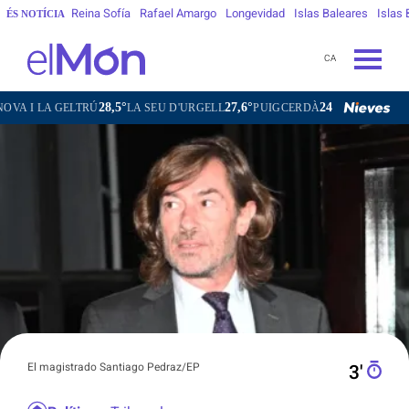
Reina Sofía
Rafael Amargo
Longevidad
Islas Baleares
Islas
ÉS NOTÍCIA
CA
28,5°
27,6°
24,8°
27,8°
LA GELTRÚ
LA SEU D'URGELL
PUIGCERDÀ
FIGUERES
GA
El magistrado Santiago Pedraz/EP
3′