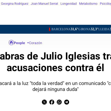
Georgina Rodríguez
Joan Manuel Serrat
Longevidad
Metabolismo
Psicólo
31,6°
32,3°
35,9°
BARCELONA
GIRONA
LLEIDA
TARRAGO
People
Corazón
abras de Julio Iglesias tr
acusaciones contra él
cará a la luz "toda la verdad" en un comunicado "
dejará ninguna duda"