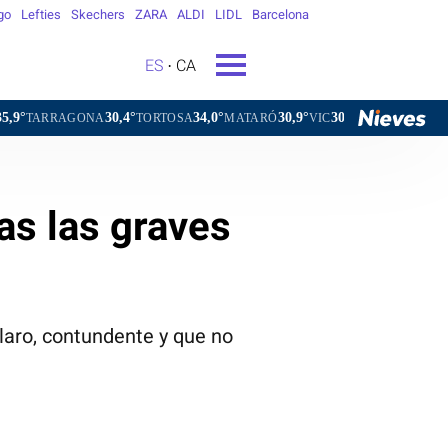
go
Lefties
Skechers
ZARA
ALDI
LIDL
Barcelona
ES
CA
30,4°
34,0°
30,9°
30,3°
3
NA
TORTOSA
MATARÓ
VIC
VILAFRANCA DEL PENEDÈS
as las graves
claro, contundente y que no