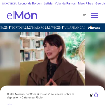
Leonor de Borbón
Letizia
Yolanda Ramos
Marc Ribas
Georgi
ÉS NOTÍCIA
CA
25,2°
25,1°
20,4°
22,2°
ORTOSA
MATARÓ
VIC
VILAFRANCA DEL PENEDÈS
VILAN
Olalla Moreno, de 'Com si fos ahir', se sincera sobre la
5′
depresión - Catalunya Ràdio