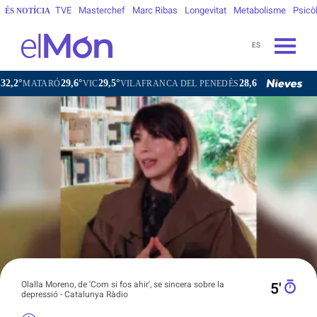
TVE
Masterchef
Marc Ribas
Longevitat
Metabolisme
Psicò
ÉS NOTÍCIA
ES
,6°
29,5°
28,6°
29,7°
VIC
VILAFRANCA DEL PENEDÈS
VILANOVA I LA GELTRÚ
L
Olalla Moreno, de 'Com si fos ahir', se sincera sobre la
5′
depressió - Catalunya Ràdio