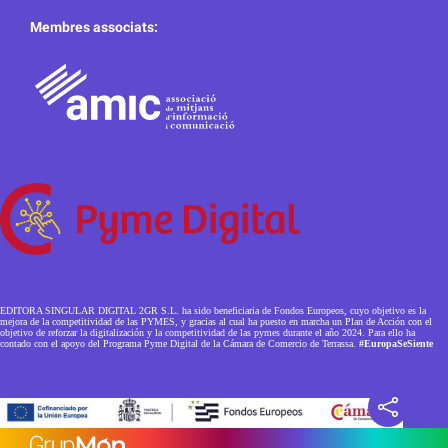
Membres associats:
EDITORA SINGULAR DIGITAL 2GR S.L. ha sido beneficiaria de Fondos Europeos, cuyo objetivo es la
mejora de la competitividad de las PYMES, y gracias al cual ha puesto en marcha un Plan de Acción con el
objetivo de reforzar la digitalización y la competitividad de las pymes durante el año 2024. Para ello ha
contado con el apoyo del Programa Pyme Digital de la Cámara de Comercio de Terrassa.
#EuropaSeSiente