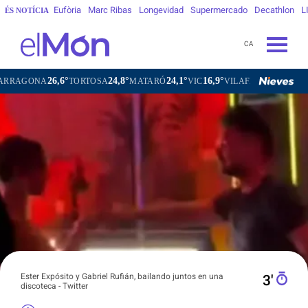
Eufòria
Marc Ribas
Longevidad
Supermercado
Decathlon
L
ÉS NOTÍCIA
CA
26,6°
24,8°
24,1°
16,9°
ONA
TORTOSA
MATARÓ
VIC
VILAFRANCA DEL PENEDÈ
Ester Expósito y Gabriel Rufián, bailando juntos en una
3′
discoteca - Twitter