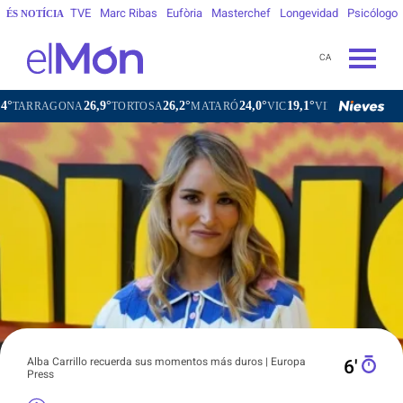
TVE
Marc Ribas
Eufòria
Masterchef
Longevidad
Psicólogo
ÉS NOTÍCIA
CA
26,9°
26,2°
24,0°
19,1°
ONA
TORTOSA
MATARÓ
VIC
VILAFRANCA DEL PENEDÈS
Alba Carrillo recuerda sus momentos más duros | Europa
6′
Press