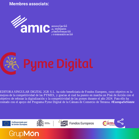
Membres associats:
EDITORA SINGULAR DIGITAL 2GR S.L. ha sido beneficiaria de Fondos Europeos, cuyo objetivo es la
mejora de la competitividad de las PYMES, y gracias al cual ha puesto en marcha un Plan de Acción con el
objetivo de reforzar la digitalización y la competitividad de las pymes durante el año 2024. Para ello ha
contado con el apoyo del Programa Pyme Digital de la Cámara de Comercio de Terrassa.
#EuropaSeSiente