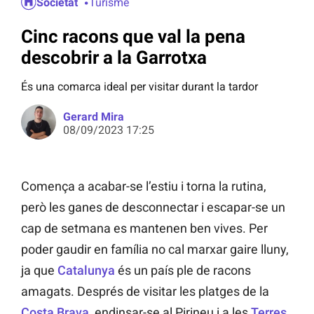
Societat
Turisme
Cinc racons que val la pena
descobrir a la Garrotxa
És una comarca ideal per visitar durant la tardor
Gerard Mira
08/09/2023 17:25
Comença a acabar-se l’estiu i torna la rutina,
però les ganes de desconnectar i escapar-se un
cap de setmana es mantenen ben vives. Per
poder gaudir en família no cal marxar gaire lluny,
ja que
Catalunya
és un país ple de racons
amagats. Després de visitar les platges de la
Costa Brava
, endinsar-se al Pirineu i a les
Terres