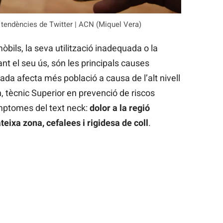
 tendències de Twitter | ACN (Miquel Vera)
òbils, la seva utilització inadequada o la
nt el seu ús, són les principals causes
da afecta més població a causa de l’alt nivell
n, tècnic Superior en prevenció de riscos
ímptomes del text neck:
dolor a la regió
teixa zona, cefalees i rigidesa de coll
.