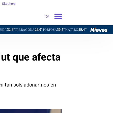
Skechers
CA
29,0°
30,5°
29,4°
30,9°
AGONA
TORTOSA
MATARÓ
VIC
VILAFRANCA DEL PENE
lut que afecta
ni tan sols adonar-nos-en