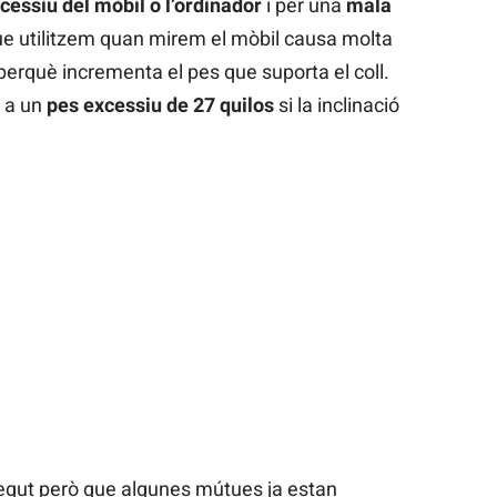
cessiu del mòbil o l’ordinador
i per una
mala
ue utilitzem quan mirem el mòbil causa molta
perquè incrementa el pes que suporta el coll.
r a un
pes excessiu de 27 quilos
si la inclinació
negut però que algunes mútues ja estan