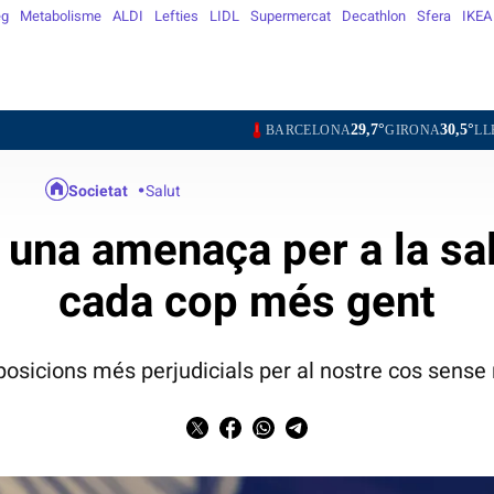
eg
Metabolisme
ALDI
Lefties
LIDL
Supermercat
Decathlon
Sfera
IKEA
29,7°
30,5°
32,9°
BARCELONA
GIRONA
LLEIDA
TARR
Societat
Salut
’, una amenaça per a la sa
cada cop més gent
icions més perjudicials per al nostre cos sense 