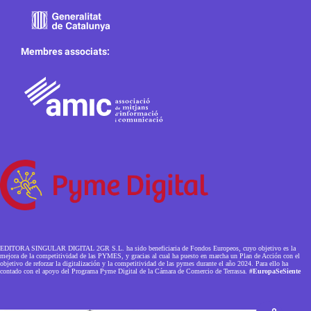
Membres associats:
EDITORA SINGULAR DIGITAL 2GR S.L. ha sido beneficiaria de Fondos Europeos, cuyo objetivo es la
mejora de la competitividad de las PYMES, y gracias al cual ha puesto en marcha un Plan de Acción con el
objetivo de reforzar la digitalización y la competitividad de las pymes durante el año 2024. Para ello ha
contado con el apoyo del Programa Pyme Digital de la Cámara de Comercio de Terrassa.
#EuropaSeSiente