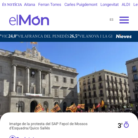
Aitana
Ferran Torres
Carles Puigdemont
Longevitat
ALDI
Le
ÉS NOTÍCIA
ES
26,5°
28,5°
AFRANCA DEL PENEDÈS
VILANOVA I LA GELTRÚ
LA SEU D'URGE
Imatge de la protesta del SAP Fepol de Mossos
3′
d'Esquadra/Quico Sallés