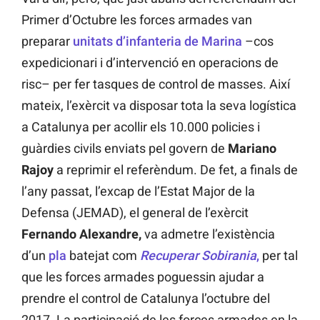
Primer d’Octubre les forces armades van
preparar
unitats d’infanteria de Marina
–cos
expedicionari i d’intervenció en operacions de
risc– per fer tasques de control de masses. Així
mateix, l’exèrcit va disposar tota la seva logística
a Catalunya per acollir els 10.000 policies i
guàrdies civils enviats pel govern de
Mariano
Rajoy
a reprimir el referèndum. De fet, a finals de
l’any passat, l’excap de l’Estat Major de la
Defensa (JEMAD), el general de l’exèrcit
Fernando Alexandre,
va admetre l’existència
d’un
pla
batejat com
Recuperar Sobirania
,
per tal
que les forces armades poguessin ajudar a
prendre el control de Catalunya l’octubre del
2017. La participació de les forces armades en la