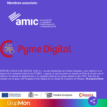
Membres associats:
EDITORA SINGULAR DIGITAL 2GR S.L. ha sido beneficiaria de Fondos Europeos, cuyo objetivo es la
mejora de la competitividad de las PYMES, y gracias al cual ha puesto en marcha un Plan de Acción con el
objetivo de reforzar la digitalización y la competitividad de las pymes durante el año 2024. Para ello ha
contado con el apoyo del Programa Pyme Digital de la Cámara de Comercio de Terrassa.
#EuropaSeSiente