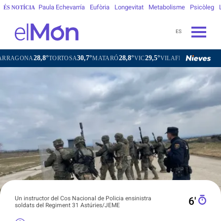
Paula Echevarría
Eufòria
Longevitat
Metabolisme
Psicòleg
ÉS NOTÍCIA
ES
°
30,7°
28,8°
29,5°
28,0°
TORTOSA
MATARÓ
VIC
VILAFRANCA DEL PENEDÈS
VI
Un instructor del Cos Nacional de Policia ensinistra
6′
soldats del Regiment 31 Astúries/JEME