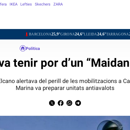
fera
IKEA
Lefties
Skechers
ZARA
25,9°
24,6°
24,6°
26,3°
26,
BARCELONA
GIRONA
LLEIDA
TARRAGONA
TORTOSA
Política
 va tenir por d’un “Maidan
Elcano alertava del perill de les mobilitzacions a C
Marina va preparar unitats antiavalots