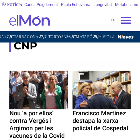
Carles Puigdemont
Paula Echevarría
Longevitat
Metabolisme
ÉS NOTÍCIA
ES
,5°
27,7°
26,5°
25,9°
22,3°
TARRAGONA
TORTOSA
MATARÓ
VIC
VILAFRANCA D
CNP
Nou ‘a por ellos’
Francisco Martínez
contra Vergés i
destapa la xarxa
Argimon per les
policial de Cospedal
vacunes de la Covid