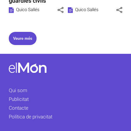
guàrdies civils
Quico Sallés
Quico Sallés
Veure més
Qui som
Publicitat
Contacte
Política de privacitat