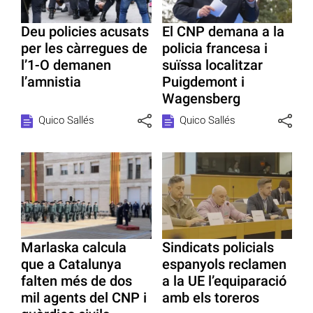
Deu policies acusats
El CNP demana a la
per les càrregues de
policia francesa i
l’1-O demanen
suïssa localitzar
l’amnistia
Puigdemont i
Wagensberg
Quico Sallés
Quico Sallés
Marlaska calcula
Sindicats policials
que a Catalunya
espanyols reclamen
falten més de dos
a la UE l’equiparació
mil agents del CNP i
amb els toreros