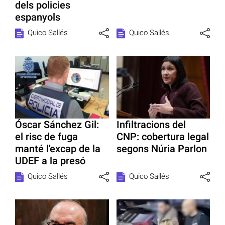
dels policies
espanyols
Quico Sallés
Quico Sallés
Óscar Sánchez Gil:
Infiltracions del
el risc de fuga
CNP: cobertura legal
manté l'excap de la
segons Núria Parlon
UDEF a la presó
Quico Sallés
Quico Sallés