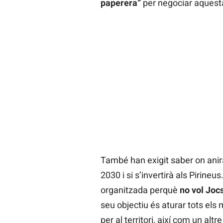
paperera”
per negociar aquest
També han exigit saber on anirà
2030 i si s’invertirà als Pirine
organitzada perquè
no vol Jocs
seu objectiu és aturar tots els
per al territori, així com un al