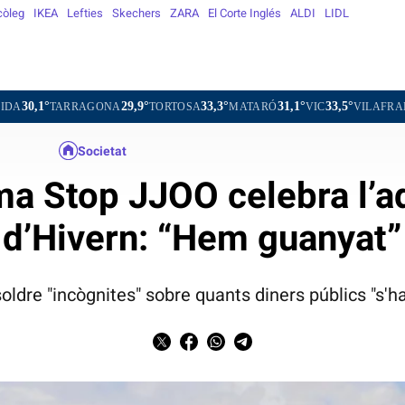
còleg
IKEA
Lefties
Skechers
ZARA
El Corte Inglés
ALDI
LIDL
29,9°
33,3°
31,1°
33,5°
AGONA
TORTOSA
MATARÓ
VIC
VILAFRANCA DEL PENE
Societat
ma Stop JJOO celebra l’a
d’Hivern: “Hem guanyat”
oldre "incògnites" sobre quants diners públics "s'ha