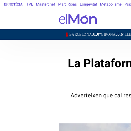
TVE
Masterchef
Marc Ribas
Longevitat
Metabolisme
Psi
ÉS NOTÍCIA
31,0°
33,6°
30,1°
BARCELONA
GIRONA
LLEIDA
TARR
La Platafor
Adverteixen que cal res