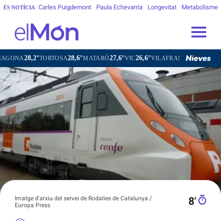
Carles Puigdemont
Paula Echevarría
Longevitat
Metabolisme
ÉS NOTÍCIA
28,6°
27,6°
26,6°
26,4°
TOSA
MATARÓ
VIC
VILAFRANCA DEL PENEDÈS
VILANOV
Imatge d'arxiu del servei de Rodalies de Catalunya /
8′
Europa Press