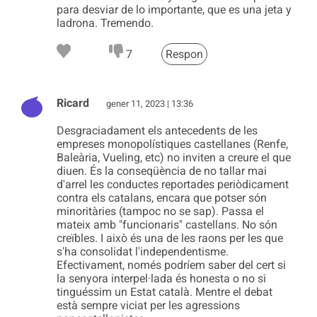
para desviar de lo importante, que es una jeta y
ladrona. Tremendo.
7
Respon
Ricard
gener 11, 2023 | 13:36
Desgraciadament els antecedents de les
empreses monopolístiques castellanes (Renfe,
Baleària, Vueling, etc) no inviten a creure el que
diuen. És la conseqüència de no tallar mai
d'arrel les conductes reportades periòdicament
contra els catalans, encara que potser són
minoritàries (tampoc no se sap). Passa el
mateix amb "funcionaris" castellans. No són
creïbles. I això és una de les raons per les que
s'ha consolidat l'independentisme.
Efectivament, només podríem saber del cert si
la senyora interpel·lada és honesta o no si
tinguéssim un Estat català. Mentre el debat
està sempre viciat per les agressions