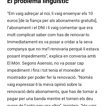
El problema lingüístic
“Em vaig adreçar al noi, li vaig ensenyar els 10
euros [de la fiança per als abonaments gratuïts],
l’abonament i el DNI i li vaig comentar que era
molt complicat saber com has de renovar-lo.
Immediatament es va posar a cridar a la seva
companya que no me’l renovaria perquè li estava
posant impediments”, explica en conversa amb
El Món. Segons Asensio, no va posar cap
impediment i fins i tot tenia el moneder al
mostrador per poder fer la renovació. “Només
vaig expressar-li la meva opinió sobre la
renovació dels abonaments, que has de tornar a
pagar per una banda mentre et tornen els deu
euros de l’antic per una altra”, insisteix. “Ho vaig