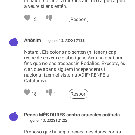
Li haurem d'anar a dir més alt i ben a poc a poc,
a veure si ens entén.
12
1
Respon
Anònim
gener 10, 2023 | 21:00
Natural. Els colons no senten (ni tenen) cap
respecte envers els aborígens.Això no acabarà
fins que no ens trespassin Rodalies. Excepte, és
clar, que abans siguem independents i
nacionalitzem el sistema ADIF/RENFE a
Catalunya.
18
1
Respon
Penes MÉS DURES contra aquestes actituds
gener 10, 2023 | 21:22
Proposo que hi hagin penes mes dures contra