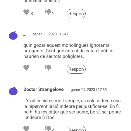
pancastellanistes.
3
2
Respon
_
gener 11, 2023 | 16:47
quin gozar aquest monolingües ignorants i
arrogants. Gent que antent de cara el públic
haurien de ser tots políglotes.
Respon
Doctor Strangelove
gener 11, 2023 | 17:39
L'explicació és molt simple, es cola al tren i usa
la hiperventilació indepre per justificar-se. En fi,
no hi ha res pitjor que ser pobre, bé sí, ser pobre
i indepre :) Doc.
4
Respon