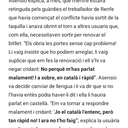
Asensio explica, a més, que mentre estava
retinguda pels guàrdies el treballador de Renfe
que havia començat el conflicte havia sortit de la
taquilla i anava obrint el torn a altres usuaris que,
com ella, necessitaven sortir per renovar el
bitllet. “Els obria les portes sense cap problema!
Li vaig insistir que ho podíem arreglar, li vaig
suplicar que em fes la renovació i ell s’hi va
negar cridant:
No perquè m’has parlat
malament! I a sobre, en català i ràpid”
. Asensio
va decidir canviar de llengua i li va dir que si no
l’havia entès podia haver-li dit i ella li hauria
parlat en castellà. “Em va tornar a respondre
malament i cridant: ‘
Jo el català l’entenc, però
tan ràpid no! I ara no t’ho faig
‘”, explica la usuària