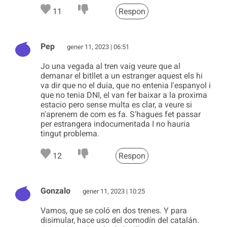
11
Respon
Pep
gener 11, 2023 | 06:51
Jo una vegada al tren vaig veure que al
demanar el bitllet a un estranger aquest els hi
va dir que no el duia, que no entenia l'espanyol i
que no tenia DNI, el van fer baixar a la proxima
estacio pero sense multa es clar, a veure si
n'aprenem de com es fa. S'hagues fet passar
per estrangera indocumentada I no hauria
tingut problema.
12
Respon
Gonzalo
gener 11, 2023 | 10:25
Vamos, que se coló en dos trenes. Y para
disimular, hace uso del comodín del catalán.