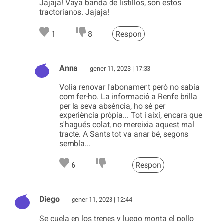
Jajaja! Vaya banda de listillos, son estos
tractorianos. Jajaja!
1
8
Respon
Anna
gener 11, 2023 | 17:33
Volia renovar l'abonament però no sabia
com fer-ho. La informació a Renfe brilla
per la seva absència, ho sé per
experiència pròpia... Tot i així, encara que
s'hagués colat, no mereixia aquest mal
tracte. A Sants tot va anar bé, segons
sembla...
6
Respon
Diego
gener 11, 2023 | 12:44
Se cuela en los trenes y luego monta el pollo