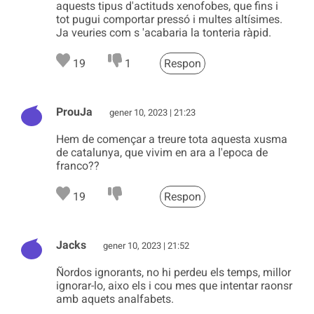
aquests tipus d'actituds xenofobes, que fins i
tot pugui comportar pressó i multes altísimes.
Ja veuries com s 'acabaria la tonteria ràpid.
19
1
Respon
ProuJa
gener 10, 2023 | 21:23
Hem de començar a treure tota aquesta xusma
de catalunya, que vivim en ara a l'epoca de
franco??
19
Respon
Jacks
gener 10, 2023 | 21:52
Ñordos ignorants, no hi perdeu els temps, millor
ignorar-lo, aixo els i cou mes que intentar raonsr
amb aquets analfabets.