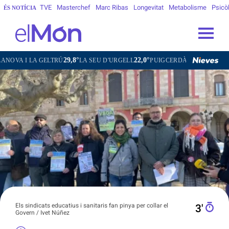
TVE
Masterchef
Marc Ribas
Longevitat
Metabolisme
Psicò
ÉS NOTÍCIA
29,8°
22,0°
17,8°
28,3°
 LA GELTRÚ
LA SEU D'URGELL
PUIGCERDÀ
FIGUERES
G
Els sindicats educatius i sanitaris fan pinya per collar el
3′
Govern / Ivet Núñez