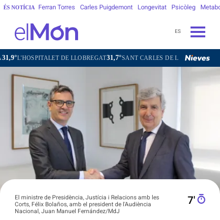
Ferran Torres
Carles Puigdemont
Longevitat
Psicòleg
Metab
ÉS NOTÍCIA
ES
31,7°
30,7°
PITALET DE LLOBREGAT
SANT CARLES DE LA RÀPITA
SANT CUGA
El ministre de Presidència, Justícia i Relacions amb les
7′
Corts, Félix Bolaños, amb el president de l'Audiència
Nacional, Juan Manuel Fernández/MdJ