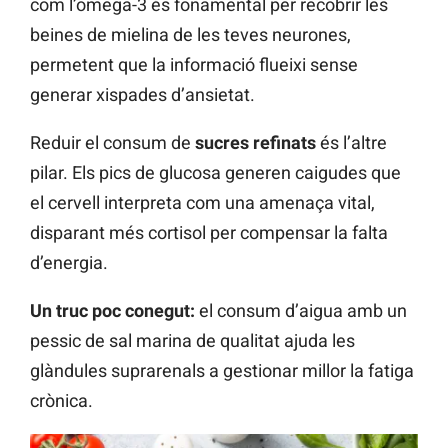
com l’omega-3 és fonamental per recobrir les
beines de mielina de les teves neurones,
permetent que la informació flueixi sense
generar xispades d’ansietat.
Reduir el consum de
sucres refinats
és l’altre
pilar. Els pics de glucosa generen caigudes que
el cervell interpreta com una amenaça vital,
disparant més cortisol per compensar la falta
d’energia.
Un truc poc conegut:
el consum d’aigua amb un
pessic de sal marina de qualitat ajuda les
glàndules suprarenals a gestionar millor la fatiga
crònica.