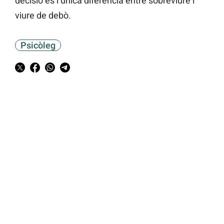
decisió és l’única diferència entre sobreviure i
viure de debò.
Psicòleg