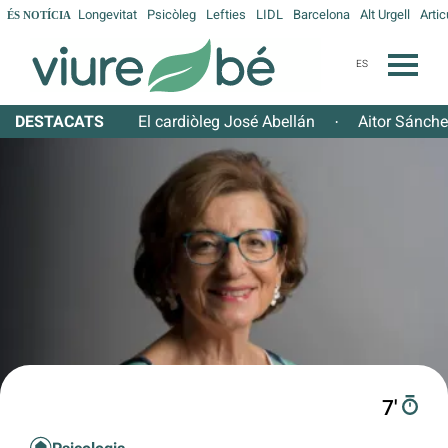
Longevitat
Psicòleg
Lefties
LIDL
Barcelona
Alt Urgell
Artic
ÉS NOTÍCIA
ES
DESTACATS
El cardiòleg José Abellán
Aitor Sánch
·
7′