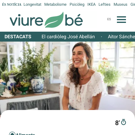
Longevitat
Metabolisme
Psicòleg
IKEA
Lefties
Museus
Gi
ÉS NOTÍCIA
ES
DESTACATS
El cardiòleg José Abellán
Aitor Sánch
·
8′