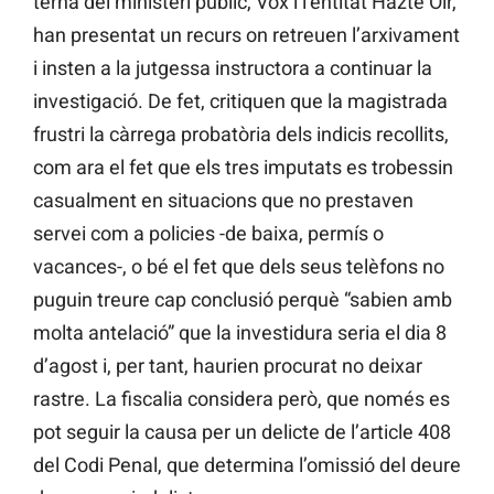
terna del ministeri públic, Vox i l’entitat Hazte Oír,
han presentat un recurs on retreuen l’arxivament
i insten a la jutgessa instructora a continuar la
investigació. De fet, critiquen que la magistrada
frustri la càrrega probatòria dels indicis recollits,
com ara el fet que els tres imputats es trobessin
casualment en situacions que no prestaven
servei com a policies -de baixa, permís o
vacances-, o bé el fet que dels seus telèfons no
puguin treure cap conclusió perquè “sabien amb
molta antelació” que la investidura seria el dia 8
d’agost i, per tant, haurien procurat no deixar
rastre. La fiscalia considera però, que només es
pot seguir la causa per un delicte de l’article 408
del Codi Penal, que determina l’omissió del deure