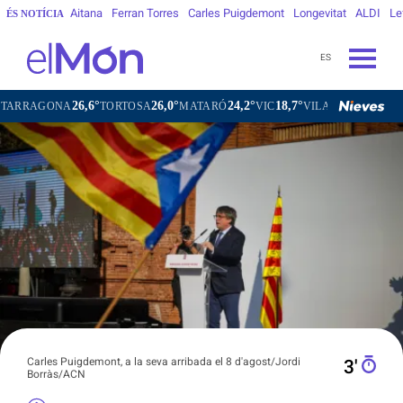
Aitana
Ferran Torres
Carles Puigdemont
Longevitat
ALDI
Le
ÉS NOTÍCIA
ES
26,6°
26,0°
24,2°
18,7°
ONA
TORTOSA
MATARÓ
VIC
VILAFRANCA DEL PENEDÈ
Carles Puigdemont, a la seva arribada el 8 d'agost/Jordi
3′
Borràs/ACN