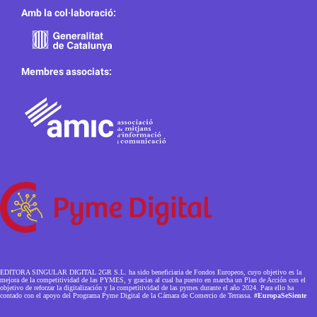
Amb la col·laboració:
Membres associats:
EDITORA SINGULAR DIGITAL 2GR S.L. ha sido beneficiaria de Fondos Europeos, cuyo objetivo es la
mejora de la competitividad de las PYMES, y gracias al cual ha puesto en marcha un Plan de Acción con el
objetivo de reforzar la digitalización y la competitividad de las pymes durante el año 2024. Para ello ha
contado con el apoyo del Programa Pyme Digital de la Cámara de Comercio de Terrassa.
#EuropaSeSiente