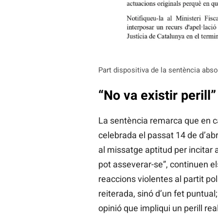
Part dispositiva de la sentència abs
“No va existir perill”
La sentència remarca que en ca
celebrada el passat 14 de d’abr
al missatge aptitud per incitar 
pot asseverar-se”, continuen els
reaccions violentes al partit po
reiterada, sinó d’un fet puntual
opinió que impliqui un perill re