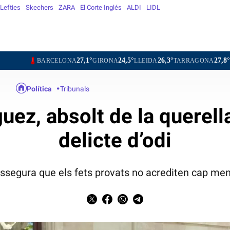
Lefties
Skechers
ZARA
El Corte Inglés
ALDI
LIDL
27,1°
24,5°
26,3°
27,8°
26,9°
RCELONA
GIRONA
LLEIDA
TARRAGONA
TORTOSA
Política
Tribunals
uez, absolt de la querell
delicte d’odi
 assegura que els fets provats no acrediten cap men