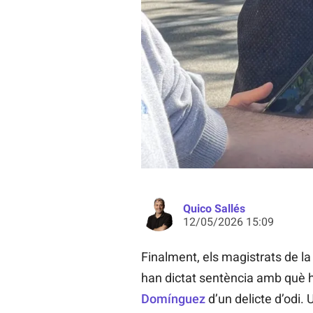
Jair Domínguez, atenent els mitjan
denúncia de Vox / Q.S.
Quico Sallés
12/05/2026 15:09
Finalment, els magistrats de la
han dictat sentència amb què h
Domínguez
d’un delicte d’odi. 