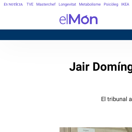
TVE
Masterchef
Longevitat
Metabolisme
Psicòleg
IKEA
ÉS NOTÍCIA
BA
Jair Domíng
El tribunal