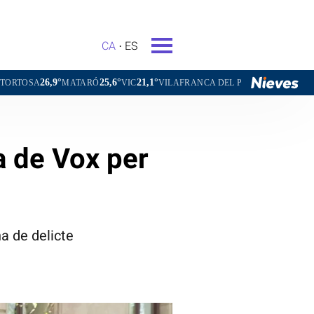
CA
ES
25,6°
21,1°
24,3°
MATARÓ
VIC
VILAFRANCA DEL PENEDÈS
VILANOVA I LA GE
a de Vox per
a de delicte