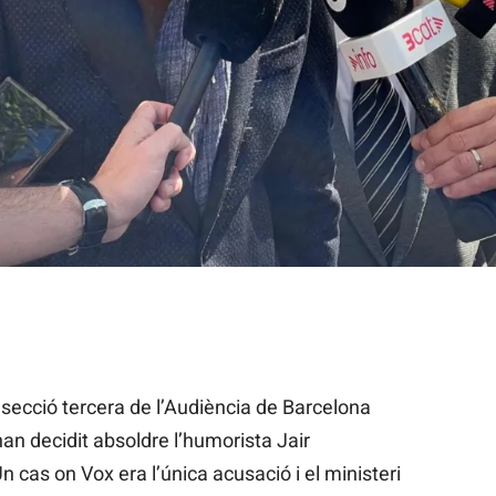
s de comunicació davant del Palau de Justícia de Barcelona el d
 secció tercera de l’Audiència de Barcelona
an decidit absoldre l’humorista Jair
Un cas on Vox era l’única acusació i el ministeri