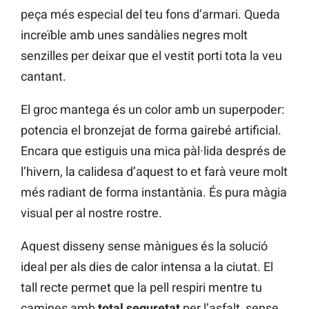
peça més especial del teu fons d’armari. Queda
increïble amb unes sandàlies negres molt
senzilles per deixar que el vestit porti tota la veu
cantant.
El groc mantega és un color amb un superpoder:
potencia el bronzejat de forma gairebé artificial.
Encara que estiguis una mica pàl·lida després de
l’hivern, la calidesa d’aquest to et farà veure molt
més radiant de forma instantània. És pura màgia
visual per al nostre rostre.
Aquest disseny sense mànigues és la solució
ideal per als dies de calor intensa a la ciutat. El
tall recte permet que la pell respiri mentre tu
camines amb
total seguretat
per l’asfalt, sense