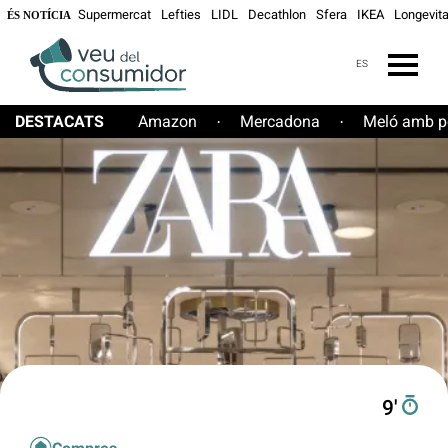
Supermercat
Lefties
LIDL
Decathlon
Sfera
IKEA
Longevita
ÉS NOTÍCIA
ES
DESTACATS
Amazon
Mercadona
Meló amb pe
·
·
9′