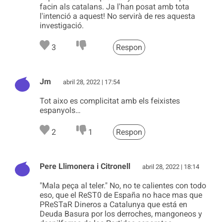
facin als catalans. Ja l'han posat amb tota
l'intenció a aquest! No servirà de res aquesta
investigació.
3
Respon
Jm
abril 28, 2022 | 17:54
Tot aixo es complicitat amb els feixistes
espanyols…
2
1
Respon
Pere Llimonera i Citronell
abril 28, 2022 | 18:14
"Mala peça al teler." No, no te calientes con todo
eso, que el ReST0 de España no hace mas que
PReSTaR Dineros a Catalunya que está en
Deuda Basura por los derroches, mangoneos y