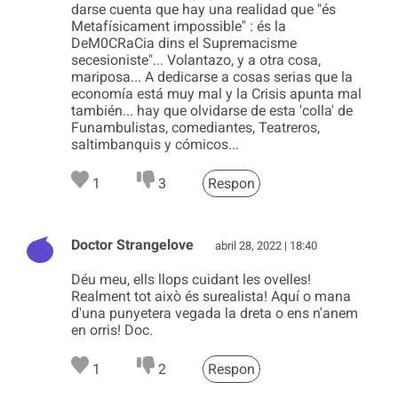
darse cuenta que hay una realidad que "és
Metafísicament impossible" : és la
DeM0CRaCia dins el Supremacisme
secesioniste"... Volantazo, y a otra cosa,
mariposa... A dedicarse a cosas serias que la
economía está muy mal y la Crisis apunta mal
también... hay que olvidarse de esta 'colla' de
Funambulistas, comediantes, Teatreros,
saltimbanquis y cómicos...
1
3
Respon
Doctor Strangelove
abril 28, 2022 | 18:40
Déu meu, ells llops cuidant les ovelles!
Realment tot això és surealista! Aquí o mana
d'una punyetera vegada la dreta o ens n'anem
en orris! Doc.
1
2
Respon