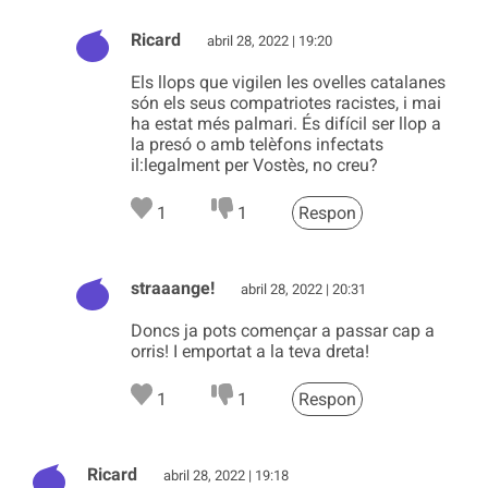
Ricard
abril 28, 2022 | 19:20
Els llops que vigilen les ovelles catalanes
són els seus compatriotes racistes, i mai
ha estat més palmari. És difícil ser llop a
la presó o amb telèfons infectats
il:legalment per Vostès, no creu?
1
1
Respon
straaange!
abril 28, 2022 | 20:31
Doncs ja pots començar a passar cap a
orris! I emportat a la teva dreta!
1
1
Respon
Ricard
abril 28, 2022 | 19:18