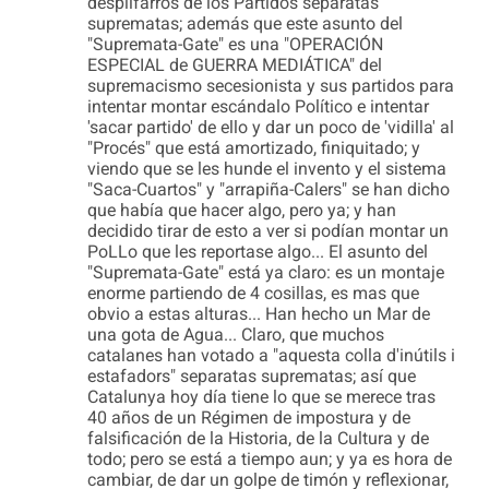
despilfarros de los Partidos separatas
suprematas; además que este asunto del
"Supremata-Gate" es una "OPERACIÓN
ESPECIAL de GUERRA MEDIÁTICA" del
supremacismo secesionista y sus partidos para
intentar montar escándalo Político e intentar
'sacar partido' de ello y dar un poco de 'vidilla' al
"Procés" que está amortizado, finiquitado; y
viendo que se les hunde el invento y el sistema
"Saca-Cuartos" y "arrapiña-Calers" se han dicho
que había que hacer algo, pero ya; y han
decidido tirar de esto a ver si podían montar un
PoLLo que les reportase algo... El asunto del
"Supremata-Gate" está ya claro: es un montaje
enorme partiendo de 4 cosillas, es mas que
obvio a estas alturas... Han hecho un Mar de
una gota de Agua... Claro, que muchos
catalanes han votado a "aquesta colla d'inútils i
estafadors" separatas suprematas; así que
Catalunya hoy día tiene lo que se merece tras
40 años de un Régimen de impostura y de
falsificación de la Historia, de la Cultura y de
todo; pero se está a tiempo aun; y ya es hora de
cambiar, de dar un golpe de timón y reflexionar,