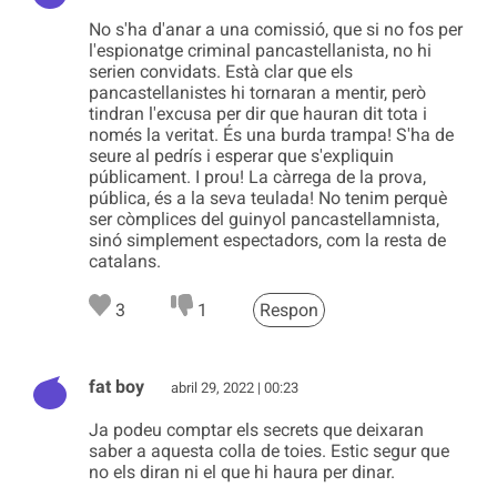
No s'ha d'anar a una comissió, que si no fos per
l'espionatge criminal pancastellanista, no hi
serien convidats. Està clar que els
pancastellanistes hi tornaran a mentir, però
tindran l'excusa per dir que hauran dit tota i
només la veritat. És una burda trampa! S'ha de
seure al pedrís i esperar que s'expliquin
públicament. I prou! La càrrega de la prova,
pública, és a la seva teulada! No tenim perquè
ser còmplices del guinyol pancastellamnista,
sinó simplement espectadors, com la resta de
catalans.
3
1
Respon
fat boy
abril 29, 2022 | 00:23
Ja podeu comptar els secrets que deixaran
saber a aquesta colla de toies. Estic segur que
no els diran ni el que hi haura per dinar.