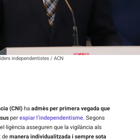
líders independentistes / ACN
ncia (CNI)
ha
admès per primera vegada que
asus
per
espiar l’independentisme
. Segons
ntel·ligència asseguren que la vigilància als
t de
manera individualitzada i sempre sota