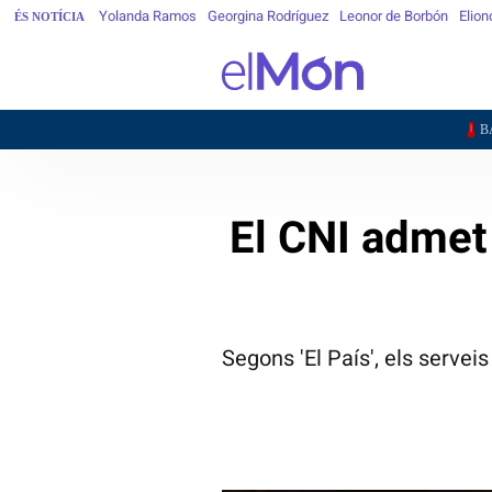
Yolanda Ramos
Georgina Rodríguez
Leonor de Borbón
Elion
ÉS NOTÍCIA
26,
BARCELONA
El CNI admet
Segons 'El País', els servei