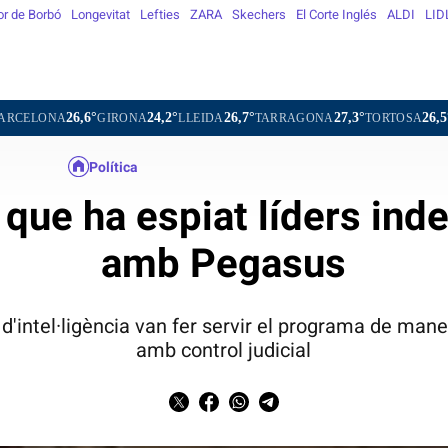
or de Borbó
Longevitat
Lefties
ZARA
Skechers
El Corte Inglés
ALDI
LID
6°
24,2°
26,7°
27,3°
26,5°
25,1
GIRONA
LLEIDA
TARRAGONA
TORTOSA
MATARÓ
Política
 que ha espiat líders ind
amb Pegasus
s d'intel·ligència van fer servir el programa de man
amb control judicial