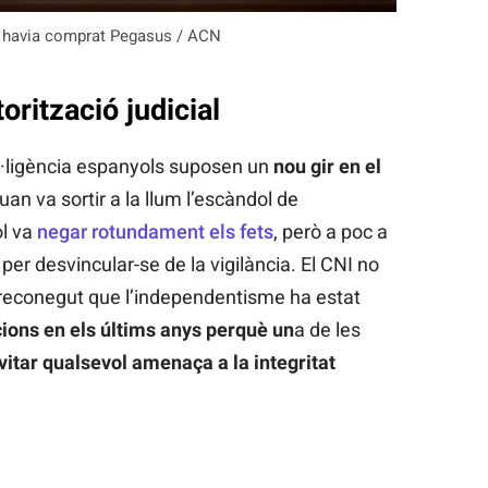
NI havia comprat Pegasus / ACN
orització judicial
el·ligència espanyols suposen un
nou gir en el
uan va sortir a la llum l’escàndol de
ol va
negar rotundament els fets
, però a poc a
per desvincular-se de la vigilància. El CNI no
 reconegut que l’independentisme ha estat
cions en els últims anys perquè un
a de les
evitar qualsevol amenaça a la integritat