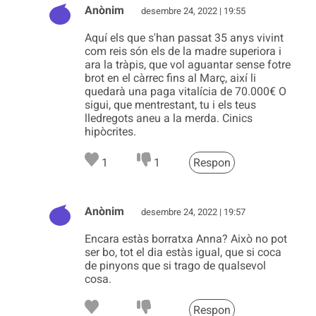
Anònim
desembre 24, 2022 | 19:55
Aquí els que s'han passat 35 anys vivint
com reis són els de la madre superiora i
ara la tràpis, que vol aguantar sense fotre
brot en el càrrec fins al Març, així li
quedarà una paga vitalícia de 70.000€ O
sigui, que mentrestant, tu i els teus
lledregots aneu a la merda. Cinics
hipòcrites.
1
1
Respon
Anònim
desembre 24, 2022 | 19:57
Encara estàs borratxa Anna? Això no pot
ser bo, tot el dia estàs igual, que si coca
de pinyons que si trago de qualsevol
cosa.
Respon