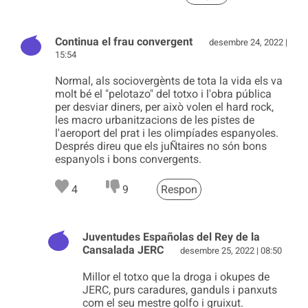
Continua el frau convergent
desembre 24, 2022 |
15:54
Normal, als sociovergènts de tota la vida els va
molt bé el "pelotazo" del totxo i l'obra pública
per desviar diners, per això volen el hard rock,
les macro urbanitzacions de les pistes de
l'aeroport del prat i les olimpíades espanyoles.
Després direu que els juÑtaires no són bons
espanyols i bons convergents.
4
9
Respon
Juventudes Españolas del Rey de la
Cansalada JERC
desembre 25, 2022 | 08:50
Millor el totxo que la droga i okupes de
JERC, purs caradures, ganduls i panxuts
com el seu mestre golfo i gruixut.