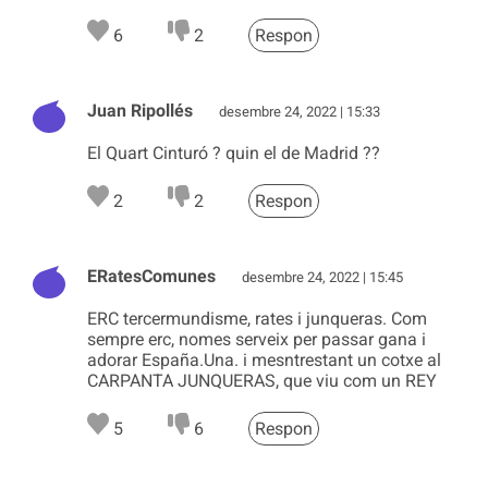
6
2
Respon
Juan Ripollés
desembre 24, 2022 | 15:33
El Quart Cinturó ? quin el de Madrid ??
2
2
Respon
ERatesComunes
desembre 24, 2022 | 15:45
ERC tercermundisme, rates i junqueras. Com
sempre erc, nomes serveix per passar gana i
adorar España.Una. i mesntrestant un cotxe al
CARPANTA JUNQUERAS, que viu com un REY
5
6
Respon