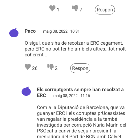
1
7
Respon
Paco
maig 08, 2022 | 10:31
O sigui, que s'ha de recolzar a ERC cegament,
pero ERC no pot fer-ho amb els altres...tot molt
coherent...
26
2
Respon
Els corruptgents sempre han recolzat a
ERC
maig 08, 2022 | 11:16
Com a la Diputació de Barcelona, que va
guanyar ERC i els corruptes prUcessistes
van regalar la presidència a la també
investigada per corrupció Núria Marín del
PSOcat a canvi de seguir presidint la
menjadora del Port de BCN amb Calvet,