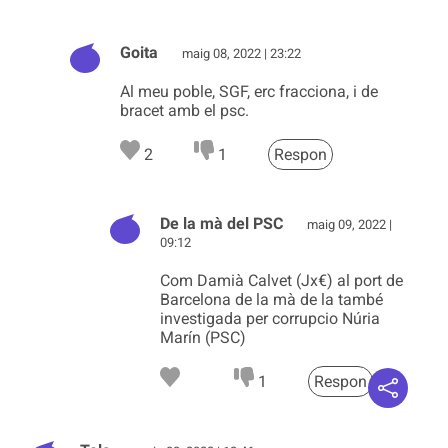
Goita
maig 08, 2022 | 23:22
Al meu poble, SGF, erc fracciona, i de
bracet amb el psc.
2
1
Respon
De la mà del PSC
maig 09, 2022 |
09:12
Com Damià Calvet (Jx€) al port de
Barcelona de la mà de la també
investigada per corrupcio Núria
Marín (PSC)
1
Respon