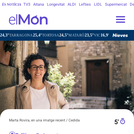
TV3
Aitana
Longevitat
ALDI
Lefties
LIDL
Supermercat
De
ÉS NOTÍCIA
25,4°
24,5°
23,5°
16,9°
21,
A
TORTOSA
MATARÓ
VIC
VILAFRANCA DEL PENEDÈS
Marta Rovira, en una imatge recent / Cedida
5′