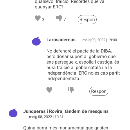
qualsevol traïció. Recordes que va
guanyar ERC?
3
7
Respon
Larosadereus
maig 09, 2022 | 19:00
No defendrè el pacte de la DIBA,
però donar suport al gobierno que
ens persegueix, espolia i castiga, és
pura traïció al poble català i a la
independència. ERC no és cap partit
independentista.
Respon
Junqueras i Rovira, tàndem de mesquins
maig 08, 2022 | 10:31
Quina barra més monumental que gasten