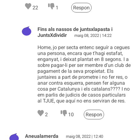
22
1
Respon
Fins als nassos de juntsxlapasta i
JuntsXdividir
maig 08, 2022 | 14:22
Home, jo per secta entenc seguír a cegues
una persona, encara que t'hagi estafat,
enganyat, i deixat plantat en 8 segons. I a
sobre pagar-li per ser membre d'un club de
pagament de la seva propietat. Els
juntaires a part de prometre i no fer res, o
anar contra esquerra, pensen fer alguna
cosa per Catalunya i els catalans???? I no
em parlis de judicis de casos particulars
al TJUE, que aquí no ens serviran de res.
2
10
Respon
Aneualamerda
maig 08, 2022 | 12:40