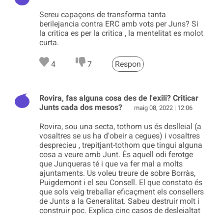
Sereu capaçons de transforma tanta
berilejancia contra ERC amb vots per Juns? Si
la critica es per la critica , la mentelitat es molot
curta.
4
7
Respon
Rovira, fas alguna cosa des de l'exili? Criticar
Junts cada dos mesos?
maig 08, 2022 | 12:06
Rovira, sou una secta, tothom us és deslleial (a
vosaltres se us ha d'obeir a cegues) i vosaltres
desprecieu , trepitjant-tothom que tingui alguna
cosa a veure amb Junt. És aquell odi ferotge
que Junqueras té i que va fer mal a molts
ajuntaments. Us voleu treure de sobre Borràs,
Puigdemont i el seu Consell. El que constato és
que sols veig treballar eficaçment els consellers
de Junts a la Generalitat. Sabeu destruir molt i
construir poc. Explica cinc casos de desleialtat