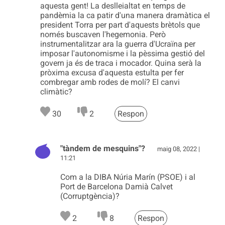
aquesta gent! La deslleialtat en temps de
pandèmia la ca patir d'una manera dramàtica el
president Torra per part d'aquests brètols que
només buscaven l'hegemonia. Però
instrumentalitzar ara la guerra d'Ucraïna per
imposar l'autonomisme i la pèssima gestió del
govern ja és de traca i mocador. Quina serà la
pròxima excusa d'aquesta estulta per fer
combregar amb rodes de molí? El canvi
climàtic?
30
2
Respon
"tàndem de mesquins"?
maig 08, 2022 |
11:21
Com a la DIBA Núria Marín (PSOE) i al
Port de Barcelona Damià Calvet
(Corruptgència)?
2
8
Respon