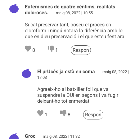
Eufemismes de quatre cèntims, realitats
doloroses.
maig 08, 2022 | 10:55
Si cal preservar tant, poseu el procés en
cloroform i ningú notarà la diferència amb lo
que en dieu preservació i el que esteu fent ara.
8
1
Respon
El prUcés ja està en coma
maig 08, 2022 |
17:03
Agraeix-ho al batxiller foll que va
suspendre la DUI en segons i va fugir
deixant-ho tot enmerdat
1
8
Respon
Groc
maig 08, 2022 | 11:32