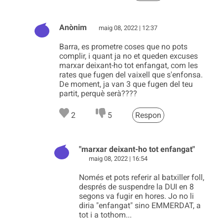
Anònim
maig 08, 2022 | 12:37
Barra, es prometre coses que no pots
complir, i quant ja no et queden excuses
marxar deixant-ho tot enfangat, com les
rates que fugen del vaixell que s'enfonsa.
De moment, ja van 3 que fugen del teu
partit, perquè serà????
2
5
Respon
"marxar deixant-ho tot enfangat"
maig 08, 2022 | 16:54
Només et pots referir al batxiller foll,
després de suspendre la DUI en 8
segons va fugir en hores. Jo no li
diria "enfangat" sino EMMERDAT, a
tot i a tothom...