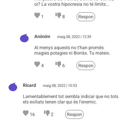
oi? La vostra hipocresia no té límits...
1
8
Respon
Anònim
maig 08, 2022 | 12:39
Al menys aquests no t'han promès
magies potagies ni Borràs. Tu mateix.
4
6
Respon
Ricard
maig 08, 2022 | 10:53
Lamentablement tot sembla indicar que no tots
els exiliats tenen clar qui és l'enemic.
16
2
Respon