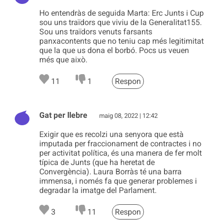
Ho entendràs de seguida Marta: Erc Junts i Cup
sou uns traïdors que viviu de la Generalitat155.
Sou uns traïdors venuts farsants
panxacontents que no teniu cap més legitimitat
que la que us dona el borbó. Pocs us veuen
més que això.
11
1
Respon
Gat per llebre
maig 08, 2022 | 12:42
Exigir que es recolzi una senyora que està
imputada per fraccionament de contractes i no
per activitat política, és una manera de fer molt
típica de Junts (que ha heretat de
Convergència). Laura Borràs té una barra
immensa, i només fa que generar problemes i
degradar la imatge del Parlament.
3
11
Respon