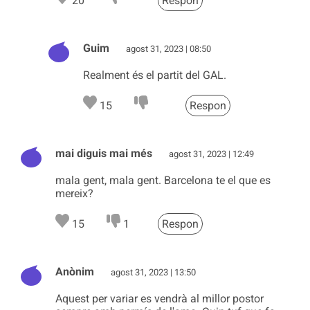
20
Respon
Guim
agost 31, 2023 | 08:50
Realment és el partit del GAL.
15
Respon
mai diguis mai més
agost 31, 2023 | 12:49
mala gent, mala gent. Barcelona te el que es
mereix?
15
1
Respon
Anònim
agost 31, 2023 | 13:50
Aquest per variar es vendrà al millor postor