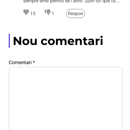
sempre amb permís de l'amo. Quin tuf que fa....
13
1
Respon
Nou comentari
Comentari
*