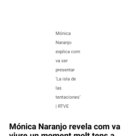
Mónica
Naranjo
explica com
va ser
presentar
‘La isla de
las
tentaciones’
| RTVE
Mónica Naranjo revela com va
viure un moment molt tens a