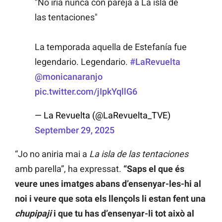
"No iría nunca con pareja a La isla de
las tentaciones"
La temporada aquella de Estefanía fue
legendario. Legendario.
#LaRevuelta
@monicanaranjo
pic.twitter.com/jIpkYqllG6
— La Revuelta (@LaRevuelta_TVE)
September 29, 2025
“Jo no aniria mai a
La isla de las tentaciones
amb parella”, ha expressat.
“Saps el que és
veure unes imatges abans d’ensenyar-les-hi al
noi i veure que sota els llençols li estan fent una
chupipaji
i que tu has d’ensenyar-li tot això al