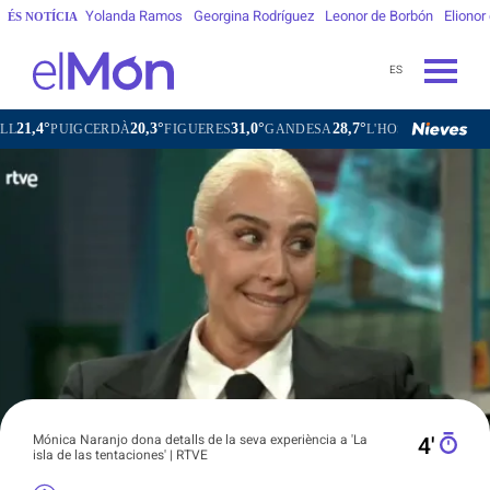
Yolanda Ramos
Georgina Rodríguez
Leonor de Borbón
Elionor
ÉS NOTÍCIA
ES
°
20,3°
31,0°
28,7°
PUIGCERDÀ
FIGUERES
GANDESA
L'HOSPITALET DE LLOBR
Mónica Naranjo dona detalls de la seva experiència a 'La
4′
isla de las tentaciones' | RTVE