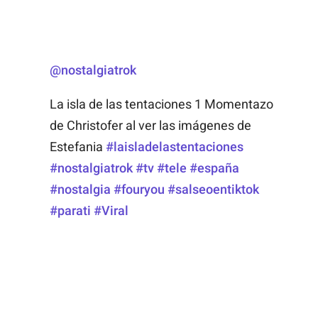
@nostalgiatrok
La isla de las tentaciones 1 Momentazo
de Christofer al ver las imágenes de
Estefania
#laisladelastentaciones
#nostalgiatrok
#tv
#tele
#españa
#nostalgia
#fouryou
#salseoentiktok
#parati
#Viral