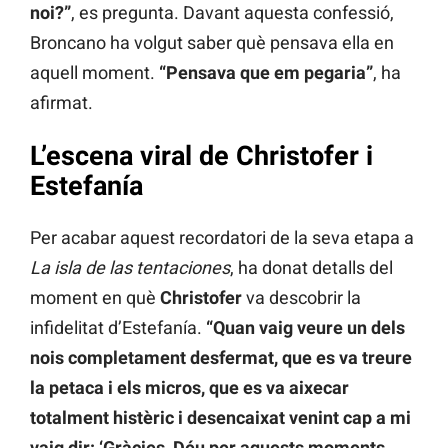
noi?”
, es pregunta. Davant aquesta confessió,
Broncano ha volgut saber què pensava ella en
aquell moment.
“Pensava que em pegaria”
, ha
afirmat.
L’escena viral de Christofer i
Estefanía
Per acabar aquest recordatori de la seva etapa a
La isla de las tentaciones
, ha donat detalls del
moment en què
Christofer
va descobrir la
infidelitat d’Estefanía.
“Quan vaig veure un dels
nois completament desfermat, que es va treure
la petaca i els micros, que es va aixecar
totalment histèric i desencaixat venint cap a mi
vaig dir: ‘Gràcies, Déu per aquests moments,